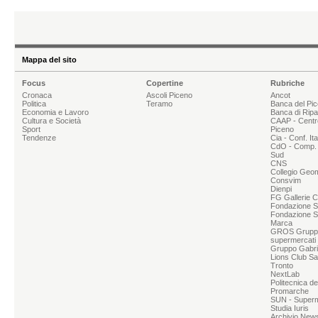
Mappa del sito
Focus
Copertine
Rubriche
Cronaca
Ascoli Piceno
Ancot
Politica
Teramo
Banca del Pi
Economia e Lavoro
Banca di Rip
Cultura e Società
CAAP - Centr
Sport
Piceno
Tendenze
Cia - Conf. It
CdO - Comp. 
Sud
CNS
Collegio Geom
Consvim
Dienpi
FG Gallerie 
Fondazione Sg
Fondazione S
Marca
GROS Grupp
supermercati
Gruppo Gabrie
Lions Club Sa
Tronto
NextLab
Politecnica d
Promarche
SUN - Superme
Studia Iuris
Archivio News