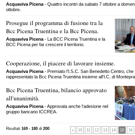
Acquaviva Picena
- Quattro incontri da sabato 7 ottobre a domen
ottobre.
Prosegue il programma di fusione tra la
Bcc Picena Truentina e la Bcc Picena.
Acquaviva Picena
- La BCC Picena Truentina e la
BCC Picena per far crescere il territorio.
Cooperazione, il piacere di lavorare insieme.
Acquaviva Picena
- Premiato l’I.S.C. San Benedetto Centro, che
rappresentato la Bcc Picena Truentina insieme all’I.C. di Montepr
Bcc Picena Truentina, bilancio approvato
all'unanimità.
Acquaviva Picena
- Approvata anche l'adesione nel
gruppo bancario ICCREA.
Risultati
169 - 180
di
200
«
10
11
12
13
14
15
16