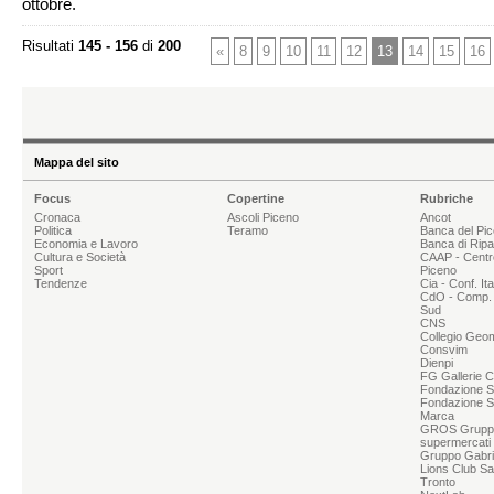
ottobre.
Risultati
145 - 156
di
200
«
8
9
10
11
12
13
14
15
16
Mappa del sito
Focus
Copertine
Rubriche
Cronaca
Ascoli Piceno
Ancot
Politica
Teramo
Banca del Pi
Economia e Lavoro
Banca di Rip
Cultura e Società
CAAP - Centr
Sport
Piceno
Tendenze
Cia - Conf. It
CdO - Comp. 
Sud
CNS
Collegio Geom
Consvim
Dienpi
FG Gallerie 
Fondazione Sg
Fondazione S
Marca
GROS Grupp
supermercati
Gruppo Gabrie
Lions Club Sa
Tronto