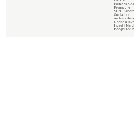
NextLab
Politecnica d
Promarche
SUN - Superme
Studia Iuris
Archivio News
Offerte di lav
Indagini Marc
Indagini Abru