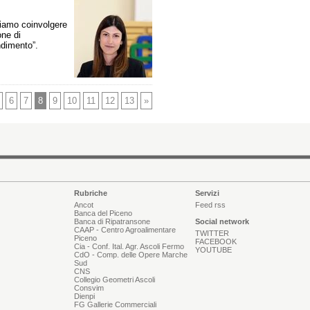
liamo coinvolgere
one di
ndimento”.
6
7
8
9
10
11
12
13
»
Rubriche
Servizi
Ancot
Feed rss
Banca del Piceno
Banca di Ripatransone
Social network
CAAP - Centro Agroalimentare
TWITTER
Piceno
FACEBOOK
Cia - Conf. Ital. Agr. Ascoli Fermo
YOUTUBE
CdO - Comp. delle Opere Marche
Sud
CNS
Collegio Geometri Ascoli
Consvim
Dienpi
FG Gallerie Commerciali