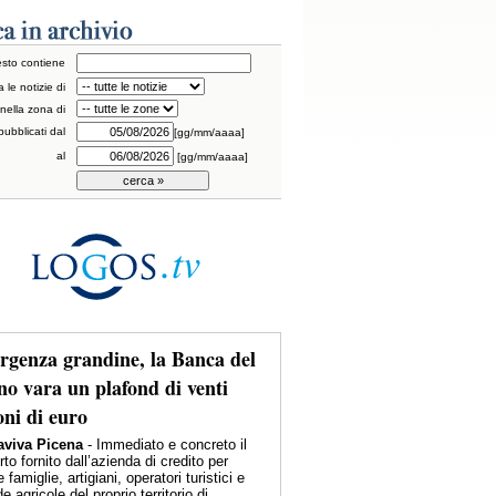
testo contiene
a le notizie di
nella zona di
pubblicati dal
[gg/mm/aaaa]
al
[gg/mm/aaaa]
genza grandine, la Banca del
no vara un plafond di venti
oni di euro
viva Picena
- Immediato e concreto il
to fornito dall’azienda di credito per
e famiglie, artigiani, operatori turistici e
e agricole del proprio territorio di