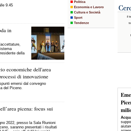
Politica
lle 9.45
Economia e Lavoro
Cultura e Società
il 
Sport
Tendenze
tr
oda in
faccettature,
sistema
Presidente della
cio economiche dell'area
processi di innovazione
 spunti emersi dal convegno
a del Piceno.
Emer
Pice
ll’area picena: focus sui
mili
Acqua
suppor
no 2022, presso la Sala Riunioni
aiutar
ceno, saranno presentati i risultati
aziend