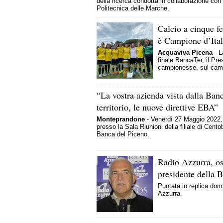
della ricerca condotta in collaborazione con 
Politecnica delle Marche.
Calcio a cinque f
è Campione d’Ita
Acquaviva Picena
- L
finale BancaTer, il Pre
campionesse, sul camp
“La vostra azienda vista dalla Ban
territorio, le nuove direttive EBA”
Monteprandone
- Venerdì 27 Maggio 2022
presso la Sala Riunioni della filiale di Cento
Banca del Piceno.
Radio Azzurra, os
presidente della 
Puntata in replica dom
Azzurra.