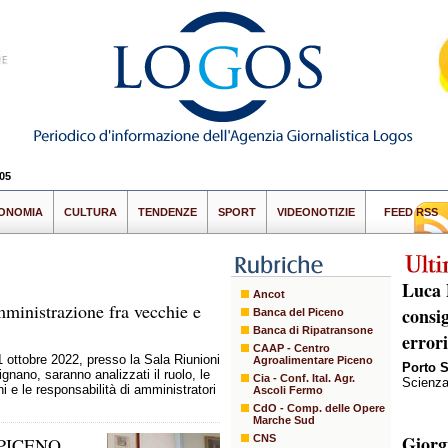
05
ONOMIA
CULTURA
TENDENZE
SPORT
VIDEONOTIZIE
FEED RSS
Luca 
Ancot
mministrazione fra vecchie e
consi
Banca del Piceno
Banca di Ripatransone
error
CAAP - Centro
 ottobre 2022, presso la Sala Riunioni
Agroalimentare Piceno
Porto 
nano, saranno analizzati il ruolo, le
Cia - Conf. Ital. Agr.
Scienza
 e le responsabilità di amministratori
Ascoli Fermo
CdO - Comp. delle Opere
Marche Sud
Giorg
CNS
PICENO