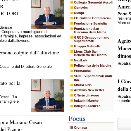
Collegio Geometri Ascoli
ER
Amer
Consvim
RRITORI
Dienpi
Porto S
resilien
FG Gallerie Commerciali
Mare di
Fondazione Sgariglia
derisce
Fondazione San
to Cooperativo marchigiane di
Giacomo della Marca
a famiglie, imprese, associazioni ed
GROS Gruppo romano
Agric
iti dall'alluvione.
supermercati
Gruppo Gabrielli
Macer
rsone colpite dall’alluvione
Lions Club San
dimos
Benedetto del Tronto
NextLab
Ripatr
Politecnica delle Marche
Cesari e del Direttore Generale
Promarche
SUN - Supermercati uniti
I Gio
naz.
tato per la
Studia Iuris
della
Archivio Newsletter
Offerte di lavoro
Ripatr
Cesari: “La
e confr
Indagini Marche
e famiglie e
Indagini Abruzzo
pite Mariano Cesari
del Piceno
Cronaca