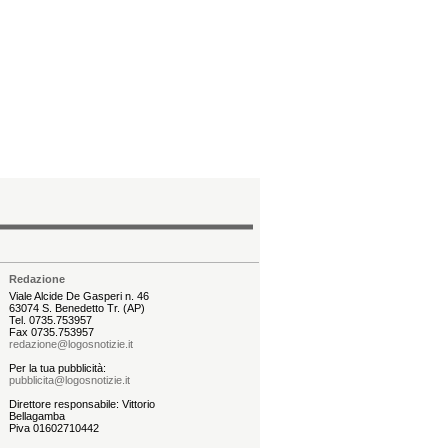
Redazione
Viale Alcide De Gasperi n. 46
63074 S. Benedetto Tr. (AP)
Tel. 0735.753957
Fax 0735.753957
redazione@logosnotizie.it
Per la tua pubblicità:
pubblicita@logosnotizie.it
Direttore responsabile: Vittorio
Bellagamba
Piva 01602710442