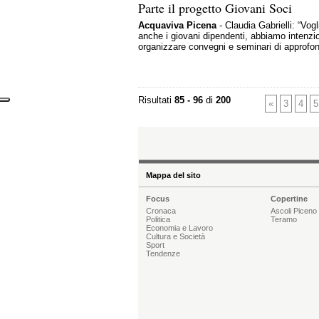
Parte il progetto Giovani Soci
Acquaviva Picena
- Claudia Gabrielli: “Vog
anche i giovani dipendenti, abbiamo intenzi
organizzare convegni e seminari di approfo
Risultati
85 - 96
di
200
«
3
4
5
Mappa del sito
Focus
Copertine
Cronaca
Ascoli Piceno
Politica
Teramo
Economia e Lavoro
Cultura e Società
Sport
Tendenze