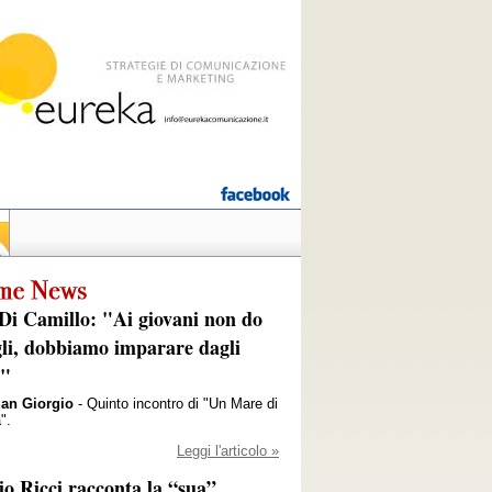
Di Camillo: "Ai giovani non do
gli, dobbiamo imparare dagli
i"
San Giorgio
- Quinto incontro di "Un Mare di
".
Leggi l'articolo »
io Ricci racconta la “sua”