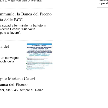
LIVE – spin-off dell’Università
operat
emminile, la Banca del Piceno
lia delle BCC
a squadra femminile ha battuto in
sidente Cesari: “Due volte
o e al lavoro”.
ca del
, un convegno
buchi della
pite Mariano Cesari
Banca del Piceno
ani, alle 9.45, sempre su Radio