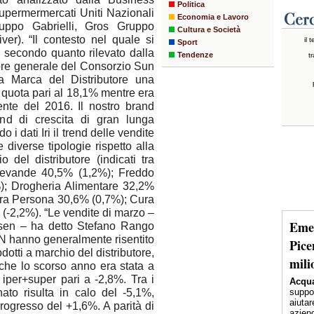
Politica
upermermercati Uniti Nazionali
Economia e Lavoro
ruppo Gabrielli, Gros Gruppo
Cultura e Società
er). “Il contesto nel quale si
il 
Sport
 secondo quanto rilevato dalla
Tendenze
tr
tore generale del Consorzio Sun
a Marca del Distributore una
a quota pari al 18,1% mentre era
nte del 2016. Il nostro brand
end di crescita di gran lunga
i dati Iri il trend delle vendite
 diverse tipologie rispetto alla
o del distributore (indicati tra
 Bevande 40,5% (1,2%); Freddo
); Drogheria Alimentare 32,2%
Cura Persona 30,6% (0,7%); Cura
(-2,2%). “Le vendite di marzo –
Emer
elsen – ha detto Stefano Rango
UN hanno generalmente risentito
Pice
dotti a marchio del distributore,
mili
che lo scorso anno era stata a
i iper+super pari a -2,8%. Tra i
Acqua
nato risulta in calo del -5,1%,
suppor
aiutar
 progresso del +1,6%. A parità di
aziend