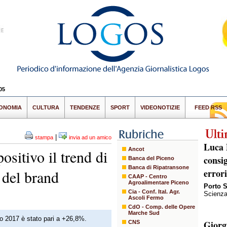
05
ONOMIA
CULTURA
TENDENZE
SPORT
VIDEONOTIZIE
FEED RSS
|
stampa
invia ad un amico
Luca 
Ancot
sitivo il trend di
consi
Banca del Piceno
Banca di Ripatransone
i del brand
error
CAAP - Centro
Agroalimentare Piceno
Porto 
Cia - Conf. Ital. Agr.
Scienza
Ascoli Fermo
CdO - Comp. delle Opere
Marche Sud
zo 2017 è stato pari a +26,8%.
Giorg
CNS