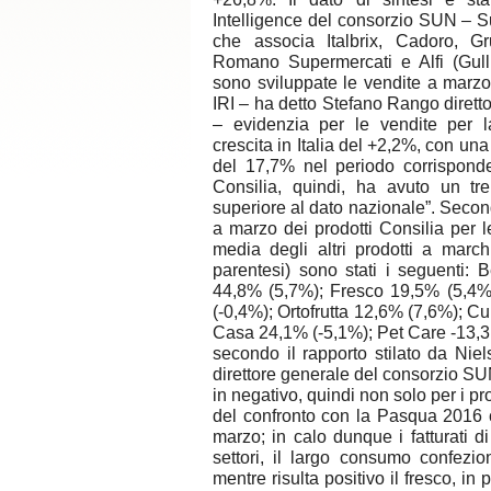
Intelligence del consorzio SUN – S
che associa Italbrix, Cadoro, G
Romano Supermercati e Alfi (Gulliv
sono sviluppate le vendite a marzo
IRI – ha detto Stefano Rango diret
– evidenzia per le vendite per l
crescita in Italia del +2,2%, con un
del 17,7% nel periodo corrisponde
Consilia, quindi, ha avuto un tr
superiore al dato nazionale”. Secondo 
a marzo dei prodotti Consilia per le
media degli altri prodotti a marchi
parentesi) sono stati i seguenti:
44,8% (5,7%); Fresco 19,5% (5,4%
(-0,4%); Ortofrutta 12,6% (7,6%); 
Casa 24,1% (-5,1%); Pet Care -13,3 
secondo il rapporto stilato da Ni
direttore generale del consorzio S
in negativo, quindi non solo per i pro
del confronto con la Pasqua 2016 
marzo; in calo dunque i fatturati d
settori, il largo consumo confezio
mentre risulta positivo il fresco, in