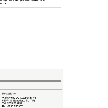
ività.
Redazione
Viale Alcide De Gasperi n. 46
63074 S. Benedetto Tr. (AP)
Tel. 0735.753957
Fax 0735.753957