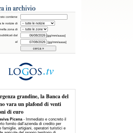
testo contiene
a le notizie di
nella zona di
pubblicati dal
[gg/mm/aaaa]
al
[gg/mm/aaaa]
genza grandine, la Banca del
no vara un plafond di venti
oni di euro
viva Picena
- Immediato e concreto il
to fornito dall’azienda di credito per
e famiglie, artigiani, operatori turistici e
e agricole del proprio territorio di