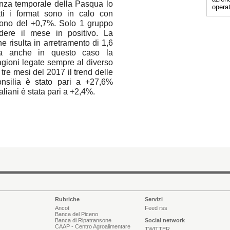
nza temporale della Pasqua lo
operat
ti i format sono in calo con
cono del +0,7%. Solo 1 gruppo
dere il mese in positivo. La
e risulta in arretramento di 1,6
ma anche in questo caso la
ragioni legate sempre al diverso
tre mesi del 2017 il trend delle
onsilia è stato pari a +27,6%
taliani è stata pari a +2,4%.
Rubriche
Servizi
Ancot
Feed rss
Banca del Piceno
Banca di Ripatransone
Social network
CAAP - Centro Agroalimentare
TWITTER