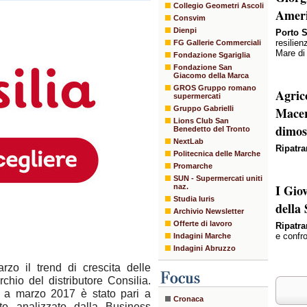
Collegio Geometri Ascoli
Amer
Consvim
Dienpi
Porto S
resilien
FG Gallerie Commerciali
Mare di
Fondazione Sgariglia
Fondazione San
Giacomo della Marca
GROS Gruppo romano
Agric
supermercati
Gruppo Gabrielli
Macer
Lions Club San
dimos
Benedetto del Tronto
NextLab
Ripatr
Politecnica delle Marche
Promarche
SUN - Supermercati uniti
I Gio
naz.
Studia Iuris
della
Archivio Newsletter
Offerte di lavoro
Ripatr
e confr
Indagini Marche
Indagini Abruzzo
 il trend di crescita delle
chio del distributore Consilia.
a a marzo 2017 è stato pari a
Cronaca
to analizzato dalla Business