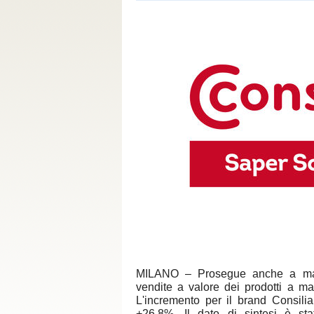
MILANO – Prosegue anche a marzo
vendite a valore dei prodotti a mar
L'incremento per il brand Consili
+26,8%. Il dato di sintesi è sta