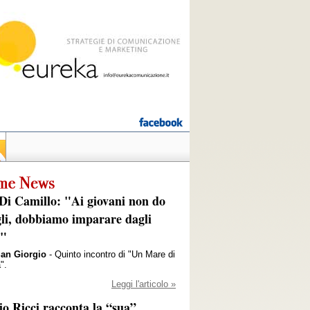
Di Camillo: "Ai giovani non do
gli, dobbiamo imparare dagli
i"
San Giorgio
- Quinto incontro di "Un Mare di
".
Leggi l'articolo »
io Ricci racconta la “sua”