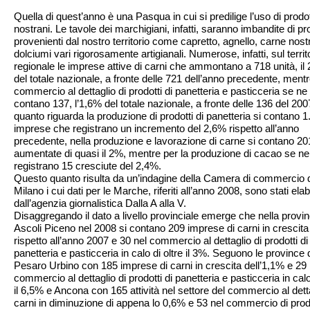
Quella di quest’anno è una Pasqua in cui si predilige l’uso di prodot
nostrani. Le tavole dei marchigiani, infatti, saranno imbandite di pro
provenienti dal nostro territorio come capretto, agnello, carne nos
dolciumi vari rigorosamente artigianali. Numerose, infatti, sul territ
regionale le imprese attive di carni che ammontano a 718 unità, il
del totale nazionale, a fronte delle 721 dell’anno precedente, mentr
commercio al dettaglio di prodotti di panetteria e pasticceria se ne
contano 137, l’1,6% del totale nazionale, a fronte delle 136 del 200
quanto riguarda la produzione di prodotti di panetteria si contano 1
imprese che registrano un incremento del 2,6% rispetto all’anno
precedente, nella produzione e lavorazione di carne si contano 20
aumentate di quasi il 2%, mentre per la produzione di cacao se ne
registrano 15 cresciute del 2,4%.
Questo quanto risulta da un’indagine della Camera di commercio 
Milano i cui dati per le Marche, riferiti all’anno 2008, sono stati elab
dall’agenzia giornalistica Dalla A alla V.
Disaggregando il dato a livello provinciale emerge che nella provin
Ascoli Piceno nel 2008 si contano 209 imprese di carni in crescit
rispetto all’anno 2007 e 30 nel commercio al dettaglio di prodotti di
panetteria e pasticceria in calo di oltre il 3%. Seguono le province 
Pesaro Urbino con 185 imprese di carni in crescita dell’1,1% e 29 
commercio al dettaglio di prodotti di panetteria e pasticceria in cal
il 6,5% e Ancona con 165 attività nel settore del commercio al detta
carni in diminuzione di appena lo 0,6% e 53 nel commercio di prodo