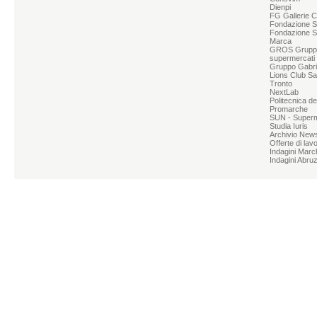
Dienpi
FG Gallerie 
Fondazione Sg
Fondazione S
Marca
GROS Grupp
supermercati
Gruppo Gabrie
Lions Club Sa
Tronto
NextLab
Politecnica d
Promarche
SUN - Superme
Studia Iuris
Archivio News
Offerte di lav
Indagini Marc
Indagini Abru