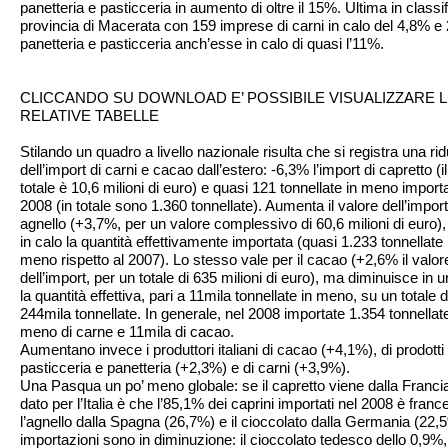
panetteria e pasticceria in aumento di oltre il 15%. Ultima in classif
provincia di Macerata con 159 imprese di carni in calo del 4,8% e 
panetteria e pasticceria anch’esse in calo di quasi l’11%.
CLICCANDO SU DOWNLOAD E’ POSSIBILE VISUALIZZARE 
RELATIVE TABELLE
Stilando un quadro a livello nazionale risulta che si registra una ri
dell’import di carni e cacao dall’estero: -6,3% l’import di capretto (i
totale è 10,6 milioni di euro) e quasi 121 tonnellate in meno import
2008 (in totale sono 1.360 tonnellate). Aumenta il valore dell’import
agnello (+3,7%, per un valore complessivo di 60,6 milioni di euro)
in calo la quantità effettivamente importata (quasi 1.233 tonnellate 
meno rispetto al 2007). Lo stesso vale per il cacao (+2,6% il valor
dell’import, per un totale di 635 milioni di euro), ma diminuisce in 
la quantità effettiva, pari a 11mila tonnellate in meno, su un totale d
244mila tonnellate. In generale, nel 2008 importate 1.354 tonnellate
meno di carne e 11mila di cacao.
Aumentano invece i produttori italiani di cacao (+4,1%), di prodotti 
pasticceria e panetteria (+2,3%) e di carni (+3,9%).
Una Pasqua un po’ meno globale: se il capretto viene dalla Francia 
dato per l’Italia è che l’85,1% dei caprini importati nel 2008 è franc
l’agnello dalla Spagna (26,7%) e il cioccolato dalla Germania (22,5
importazioni sono in diminuzione: il cioccolato tedesco dello 0,9%,