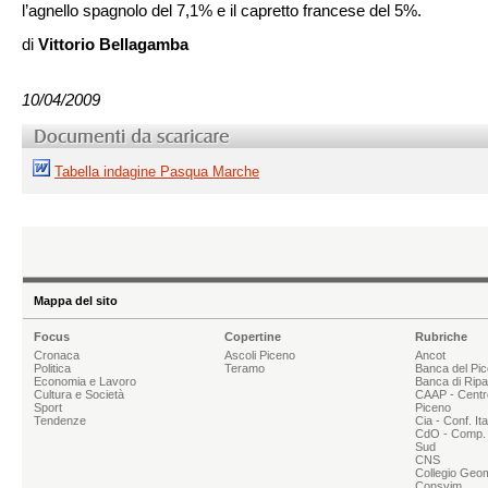
l’agnello spagnolo del 7,1% e il capretto francese del 5%.
di
Vittorio Bellagamba
10/04/2009
Tabella indagine Pasqua Marche
Mappa del sito
Focus
Copertine
Rubriche
Cronaca
Ascoli Piceno
Ancot
Politica
Teramo
Banca del Pi
Economia e Lavoro
Banca di Rip
Cultura e Società
CAAP - Centr
Sport
Piceno
Tendenze
Cia - Conf. It
CdO - Comp. 
Sud
CNS
Collegio Geom
Consvim