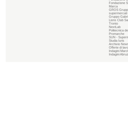
Fondazione S
Marca
GROS Grupp
supermercati
Gruppo Gabrie
Lions Club Sa
Tronto
NextLab
Politecnica d
Promarche
SUN - Superme
Studia Iuris
Archivio News
Offerte di lav
Indagini Marc
Indagini Abru