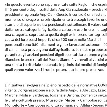
«In questo evento sono rappresentate sette Regioni che esp
il 45 per cento degli iscritti della Anp Cia nazionale – precisa F
presidente regionale Anp-Cia – Questo incontro è una festa, u
momento di svago e ha principalmente tre scopi: favorire un
scambio di esperienze tra pensionati; sottolineare il valore cu
della nostra categoria (agricoltura-cultura); esprimere il disagi
una categoria, soprattutto quella degli ex imprenditori agricoli
causa dei loro bassi importi, circa 500 euro: nelle Marche i
pensionati sono 550mila mentre gli ex lavoratori autonomi 2
di cui la metà provengono dall'agricoltura. Le nostre propost
garantire agli anziani pensioni dignitose; tutelare donne e gio
rilanciare le aree rurali del Paese. Siamo favorevoli ai vaccini 
una sanità territoriale sostenuta in primis dai medici di famigl
quali vanno valorizzati i ruoli e potenziata la loro presenza».
L'iniziativa si svolgerà nel pieno rispetto delle normative COV
vigenti. L'organizzazione è a cura delle Anp-Cia Abruzzo, Lazio
Marche, Molise, Sardegna, Toscana e Umbria. Domenica segu
le visite culturali presso: Museo dei Misteri – Campobasso; Ca
Monteforte – Campobasso; Città romanica di Altilia - Sepino (