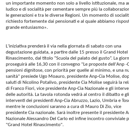
un importante momento non solo a livello istituzionale, ma 
ludico e di socialità per cementare sempre più la collaborazio
le generazioni e tra le diverse Regioni. Un momento di sociali
richiesto fortemente dai pensionati e al quale abbiamo rispos
grande entusiasmo».
L'iniziativa prenderà il via nella giornata di sabato con una
degustazione guidata, a partire dalle 15 presso il Grand Hotel
Rinascimento, dal titolo “Scuola del palato del gusto”. La gior
proseguirà alle 16,30 con il convegno "Le proposte dell'Anp -C
pensioni dignitose, con priorità per quelle al minimo, e una 
sanità" presiede Ugo Moauro, presidente Anp-Cia Molise, dop
saluti di Nicolino Potalivo, presidente Cia Molise seguirà la re
di Franco Fiori, vice presidente Anp-Cia Nazionale e gli interve
delle autorità. La tavola rotonda vedrà al centro il dibatto e gl
interventi dei presidenti Anp-Cia Abruzzo, Lazio, Umbria e To
mentre le conclusioni saranno a cura di Mauro Di Zio, vice
presidente Cia nazionale. Sarà inoltre presente il presidente 
Nazionale Alessandro Del Carlo ed infine incontro conviviale 
"Grand Hotel Rinascimento".