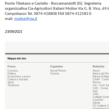
Ponte Tibetano e Castello - Roccamandolfi (IS). Segreteria
organizzativa Cia-Agricoltori Italiani Molise Via G. B. Vico, 69/
Campobasso Tel. 0874-418808 FAX 0874-412583 E-
mail:
molise@cia.it
23/09/2021
Mappa del sito
Focus
Copertine
Rubriche
Cronaca
Ascoli Piceno
Ancot
Politica
Teramo
Banca del Pi
Economia e Lavoro
Banca di Rip
Cultura e Società
CAAP - Centr
Sport
Piceno
Tendenze
Cia - Conf. It
CdO - Comp. 
Sud
CNS
Collegio Geom
Consvim
Dienpi
FG Gallerie 
Fondazione Sg