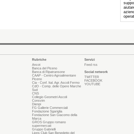
suppor
aiutar
aziend
operat
Rubriche
Servizi
Ancot
Feed rss
Banca del Piceno
Banca di Ripatransone
Social network
CAAP - Centro Agroalimentare
TWITTER
Piceno
FACEBOOK
Cia - Conf. Ital. Agr. Ascoli Fermo
YOUTUBE
CdO - Comp. delle Opere Marche
Sud
CNS
Collegio Geometri Ascoli
Consvim
Dienpi
FG Gallerie Commerciali
Fondazione Sgariglia
Fondazione San Giacomo della
Marca
GROS Gruppo romano
supermercati
Gruppo Gabrielli
Lions Club San Benedetto del