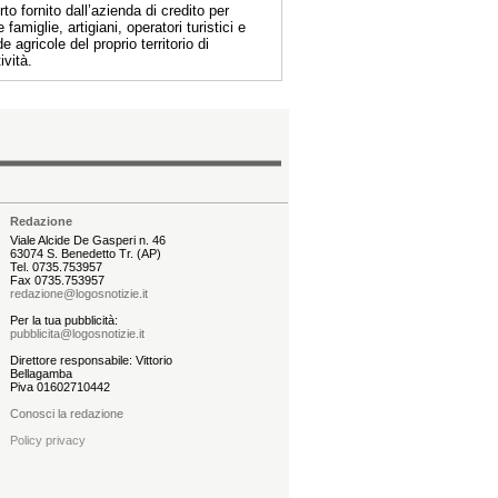
to fornito dall’azienda di credito per
e famiglie, artigiani, operatori turistici e
e agricole del proprio territorio di
ività.
Redazione
Viale Alcide De Gasperi n. 46
63074 S. Benedetto Tr. (AP)
Tel. 0735.753957
Fax 0735.753957
redazione@logosnotizie.it
Per la tua pubblicità:
pubblicita@logosnotizie.it
Direttore responsabile: Vittorio
Bellagamba
Piva 01602710442
Conosci la redazione
Policy privacy