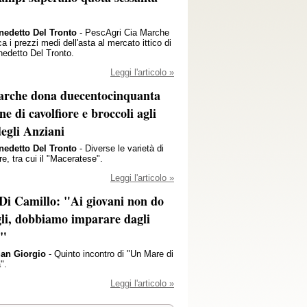
nedetto Del Tronto
- PescAgri Cia Marche
 i prezzi medi dell'asta al mercato ittico di
edetto Del Tronto.
Leggi l'articolo »
rche dona duecentocinquanta
ne di cavolfiore e broccoli agli
degli Anziani
nedetto Del Tronto
- Diverse le varietà di
re, tra cui il "Maceratese".
Leggi l'articolo »
Di Camillo: "Ai giovani non do
gli, dobbiamo imparare dagli
i"
San Giorgio
- Quinto incontro di "Un Mare di
".
Leggi l'articolo »