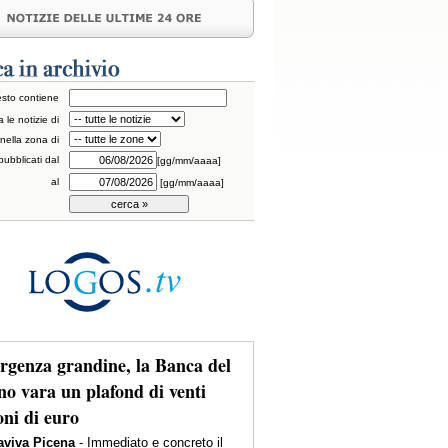
testo contiene
a le notizie di
nella zona di
pubblicati dal
[gg/mm/aaaa]
al
[gg/mm/aaaa]
genza grandine, la Banca del
no vara un plafond di venti
oni di euro
viva Picena
- Immediato e concreto il