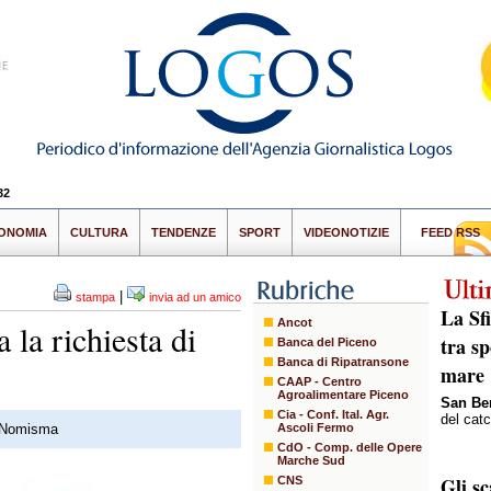
32
ONOMIA
CULTURA
TENDENZE
SPORT
VIDEONOTIZIE
FEED RSS
|
stampa
invia ad un amico
La Sfi
Ancot
la richiesta di
tra sp
Banca del Piceno
Banca di Ripatransone
mare
CAAP - Centro
Agroalimentare Piceno
San Be
Cia - Conf. Ital. Agr.
del cat
ti Nomisma
Ascoli Fermo
CdO - Comp. delle Opere
Marche Sud
Gli s
CNS