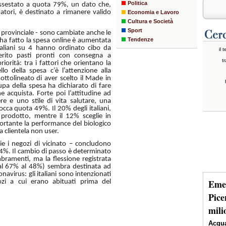
Politica
 assestato a quota 79%, un dato che,
atori, è destinato a rimanere valido
Economia e Lavoro
Cultura e Società
Sport
provinciale - sono cambiate anche le
Tendenze
i ha fatto la spesa online è aumentata
taliani su 4 hanno ordinato cibo da
il 
erito pasti pronti con consegna a
tr
riorità: tra i fattori che orientano la
lo della spesa c’è l’attenzione alla
ttolineato di aver scelto il Made in
ccupa della spesa ha dichiarato di fare
e acquista. Forte poi l’attitudine ad
re e uno stile di vita salutare, una
cca quota 49%. Il 20% degli italiani,
el prodotto, mentre il 12% sceglie in
ortante la performance del biologico
a clientela non user.
ie i negozi di vicinato – concludono
 54%. Il cambio di passo è determinato
mbramenti, ma la flessione registrata
dal 67% al 48%) sembra destinata ad
navirus: gli italiani sono intenzionati
Emer
ozi a cui erano abituati prima del
Pice
mili
Acqua