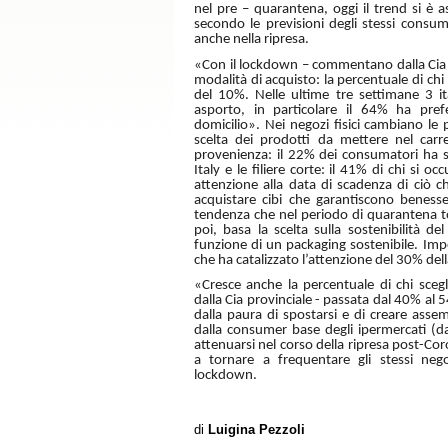
nel pre – quarantena, oggi il trend si è
secondo le previsioni degli stessi consum
anche nella ripresa.
«Con il lockdown – commentano dalla Cia 
modalità di acquisto: la percentuale di ch
del 10%. Nelle ultime tre settimane 3 i
asporto, in particolare il 64% ha pref
domicilio». Nei negozi fisici cambiano le p
scelta dei prodotti da mettere nel carrel
provenienza: il 22% dei consumatori ha so
Italy e le filiere corte: il 41% di chi si o
attenzione alla data di scadenza di ciò ch
acquistare cibi che garantiscono benesse
tendenza che nel periodo di quarantena to
poi, basa la scelta sulla sostenibilità d
funzione di un packaging sostenibile. Imp
che ha catalizzato l’attenzione del 30% dell
«Cresce anche la percentuale di chi scegl
dalla Cia provinciale - passata dal 40% al
dalla paura di spostarsi e di creare asse
dalla consumer base degli ipermercati (
attenuarsi nel corso della ripresa post-Coro
a tornare a frequentare gli stessi neg
lockdown.
di
Luigina Pezzoli