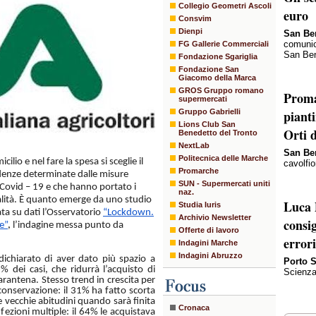
Collegio Geometri Ascoli
euro
Consvim
Dienpi
San Be
comunica
FG Gallerie Commerciali
San Ben
Fondazione Sgariglia
Fondazione San
Giacomo della Marca
GROS Gruppo romano
Proma
supermercati
Gruppo Gabrielli
pianti
Lions Club San
Orti 
Benedetto del Tronto
NextLab
San Be
Politecnica delle Marche
lio e nel fare la spesa si sceglie il
cavolfio
Promarche
ndenze determinate dalle misure
SUN - Supermercati uniti
l Covid – 19 e che hanno portato i
naz.
cialità. È quanto emerge da uno studio
Luca 
Studia Iuris
ata su dati l’Osservatorio
“Lockdown.
Archivio Newsletter
consi
e”
,
l’indagine messa punto da
Offerte di lavoro
error
Indagini Marche
Indagini Abruzzo
 dichiarato di aver dato più spazio a
Porto 
% dei casi, che ridurrà l’acquisto di
Scienza
arantena. Stesso trend in crescita per
conservazione: il 31% ha fatto scorta
e vecchie abitudini quando sarà finita
Cronaca
ezioni multiple: il 64% le acquistava