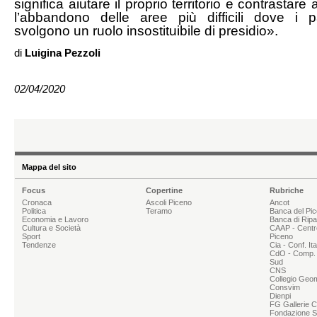
significa aiutare il proprio territorio e contrastare
l’abbandono delle aree più difficili dove i pa
svolgono un ruolo insostituibile di presidio».
di
Luigina Pezzoli
02/04/2020
Mappa del sito
Focus
Copertine
Rubriche
Cronaca
Ascoli Piceno
Ancot
Politica
Teramo
Banca del Pi
Economia e Lavoro
Banca di Rip
Cultura e Società
CAAP - Centr
Sport
Piceno
Tendenze
Cia - Conf. It
CdO - Comp. 
Sud
CNS
Collegio Geom
Consvim
Dienpi
FG Gallerie 
Fondazione Sg