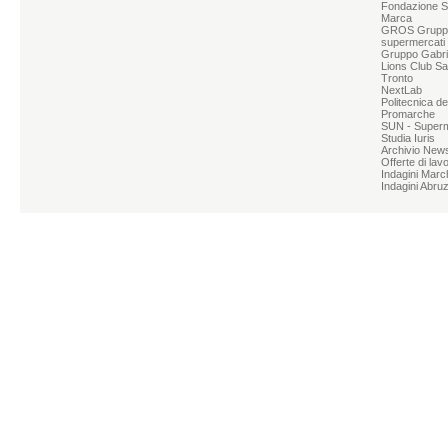
Fondazione S
Marca
GROS Grupp
supermercati
Gruppo Gabrie
Lions Club Sa
Tronto
NextLab
Politecnica d
Promarche
SUN - Superme
Studia Iuris
Archivio News
Offerte di lav
Indagini Marc
Indagini Abru