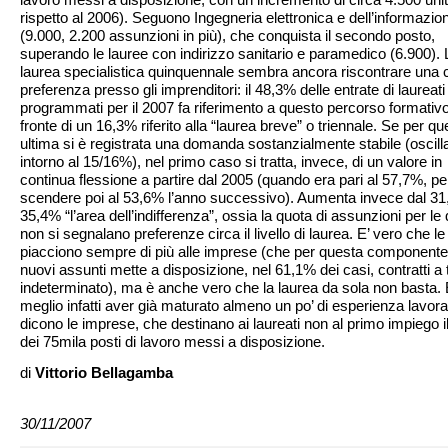
rispetto al 2006). Seguono Ingegneria elettronica e dell’informazio
(9.000, 2.200 assunzioni in più), che conquista il secondo posto,
superando le lauree con indirizzo sanitario e paramedico (6.900). 
laurea specialistica quinquennale sembra ancora riscontrare una 
preferenza presso gli imprenditori: il 48,3% delle entrate di laureati
programmati per il 2007 fa riferimento a questo percorso formativo
fronte di un 16,3% riferito alla “laurea breve” o triennale. Se per qu
ultima si è registrata una domanda sostanzialmente stabile (oscill
intorno al 15/16%), nel primo caso si tratta, invece, di un valore in
continua flessione a partire dal 2005 (quando era pari al 57,7%, pe
scendere poi al 53,6% l’anno successivo). Aumenta invece dal 31
35,4% “l’area dell’indifferenza”, ossia la quota di assunzioni per le 
non si segnalano preferenze circa il livello di laurea. E’ vero che le
piacciono sempre di più alle imprese (che per questa componente
nuovi assunti mette a disposizione, nel 61,1% dei casi, contratti 
indeterminato), ma è anche vero che la laurea da sola non basta. 
meglio infatti aver già maturato almeno un po’ di esperienza lavora
dicono le imprese, che destinano ai laureati non al primo impiego 
dei 75mila posti di lavoro messi a disposizione.
di
Vittorio Bellagamba
30/11/2007