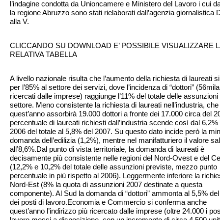
l’indagine condotta da Unioncamere e Ministero del Lavoro i cui da
la regione Abruzzo sono stati rielaborati dall’agenzia giornalistica 
alla V.
CLICCANDO SU DOWNLOAD E’ POSSIBILE VISUALIZZARE L
RELATIVA TABELLA
A livello nazionale risulta che l’aumento della richiesta di laureati s
per l’85% al settore dei servizi, dove l’incidenza di “dottori” (56mila
ricercati dalle imprese) raggiunge l’11% del totale delle assunzioni
settore. Meno consistente la richiesta di laureati nell’industria, che
quest’anno assorbirà 19.000 dottori a fronte dei 17.000 circa del 2
percentuale di laureati richiesti dall’industria scende così dal 6,2%
2006 del totale al 5,8% del 2007. Su questo dato incide però la mi
domanda dell’edilizia (1,2%), mentre nel manifatturiero il valore sa
all’8,6%.Dal punto di vista territoriale, la domanda di laureati è
decisamente più consistente nelle regioni del Nord-Ovest e del Ce
(12,2% e 10,2% del totale delle assunzioni previste, mezzo punto
percentuale in più rispetto al 2006). Leggermente inferiore la richie
Nord-Est (8% la quota di assunzioni 2007 destinate a questa
componente). Al Sud la domanda di “dottori” ammonta al 5,5% del 
dei posti di lavoro.Economia e Commercio si conferma anche
quest’anno l’indirizzo più ricercato dalle imprese (oltre 24.000 i post
lavoro messi a disposizione, con un incremento di circa 4.500 uni