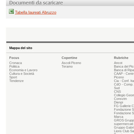
Tabella laureati Abruzzo
Mappa del sito
Focus
Copertine
Rubriche
Cronaca
Ascoli Piceno
Ancot
Politica
Teramo
Banca del Pi
Economia e Lavoro
Banca di Rip
Cultura e Società
CAAP - Centr
Sport
Piceno
Tendenze
Cia - Conf. It
CdO - Comp. 
Sud
CNS
Collegio Geom
Consvim
Dienpi
FG Gallerie 
Fondazione Sg
Fondazione S
Marca
GROS Grupp
supermercati
Gruppo Gabrie
Lions Club Sa