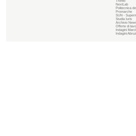
Tronto
NextLab
Politecnica d
Promarche
SUN - Superme
Studia Iuris
Archivio News
Offerte di lav
Indagini Marc
Indagini Abru