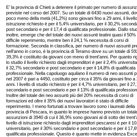
E’ la provincia di Chieti a detenere il primato per numero di assunz
previste nel corso del 2007. Su un totale di 6430 nuovi assunti, d
poco meno della metà (41,2%) sono giovani fino a 29 anni, il livello
istruzione richiesto è per il 5,4% universitario, per il 30,2% second
post secondario e per il 17,4 di qualificata professionale. Dallo stud
inoltre, emerge che del totale dei nuovi assunti teatini quasi il 50% 
difficile reperimento, mentre ben il 24,1 % necessita di corsi di
formazione. Seconda in classifica, per numero di nuovi assunti pre
nell’anno in corso, è la provincia di Teramo dove su un totale di 592
39,3% è costituito da giovani con meno di trent’anni. Per quanto r
lo studio il livello richiesto dagli imprenditori è per il 2,4% universita
il 32,7% secondario e post secondario e per il 14,8% di qualificata
professionale. Nella capoluogo aquilano il numero di neo assunti pr
nel 2007 è pari a 4450, costituito per circa il 35% da giovani fino a
anni. I livello di studio richiesto è per il 4,7% universitario, per il 2
secondario e post secondario e per il 13% di qualificata profession
Inoltre del totale dei neo assunti più del 20% necessita di corsi di
formazioni ed oltre il 35% dei nuovi lavoratori è stato di difficile
reperimento. I meno fortunati a trovare lavoro sono i laureati della
provincia di Pescara, in quanto le imprese hanno previsto un totale
assunzioni di 3940 di cui il 36,9% sono giovani al di sotto dei trent’a
livello di istruzione richiesto dagli imprenditori pescaresi è per il 1
universitario, per il 30% secondario e post secondario e per il 17,
qualificata professionale. Questo è quanto mette in evidenza Excel