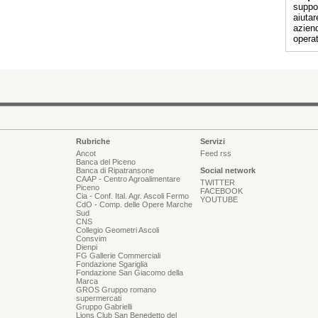
suppor
aiutar
aziend
operat
Rubriche
Servizi
Ancot
Feed rss
Banca del Piceno
Banca di Ripatransone
Social network
CAAP - Centro Agroalimentare
TWITTER
Piceno
FACEBOOK
Cia - Conf. Ital. Agr. Ascoli Fermo
YOUTUBE
CdO - Comp. delle Opere Marche
Sud
CNS
Collegio Geometri Ascoli
Consvim
Dienpi
FG Gallerie Commerciali
Fondazione Sgariglia
Fondazione San Giacomo della
Marca
GROS Gruppo romano
supermercati
Gruppo Gabrielli
Lions Club San Benedetto del