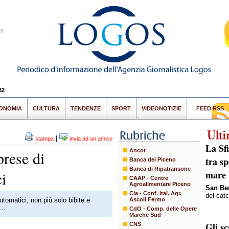
32
ONOMIA
CULTURA
TENDENZE
SPORT
VIDEONOTIZIE
FEED RSS
|
stampa
invia ad un amico
La Sfi
Ancot
rese di
tra sp
Banca del Piceno
Banca di Ripatransone
ci
mare
CAAP - Centro
Agroalimentare Piceno
San Be
Cia - Conf. Ital. Agr.
del cat
automatici, non più solo bibite e
Ascoli Fermo
...
CdO - Comp. delle Opere
Marche Sud
Gli s
CNS