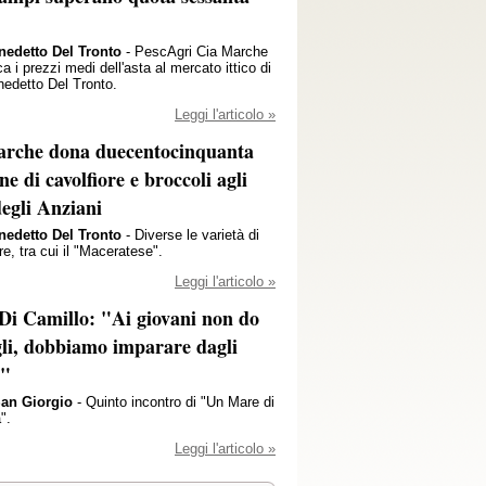
nedetto Del Tronto
- PescAgri Cia Marche
 i prezzi medi dell'asta al mercato ittico di
edetto Del Tronto.
Leggi l'articolo »
rche dona duecentocinquanta
ne di cavolfiore e broccoli agli
degli Anziani
nedetto Del Tronto
- Diverse le varietà di
re, tra cui il "Maceratese".
Leggi l'articolo »
Di Camillo: "Ai giovani non do
gli, dobbiamo imparare dagli
i"
San Giorgio
- Quinto incontro di "Un Mare di
".
Leggi l'articolo »