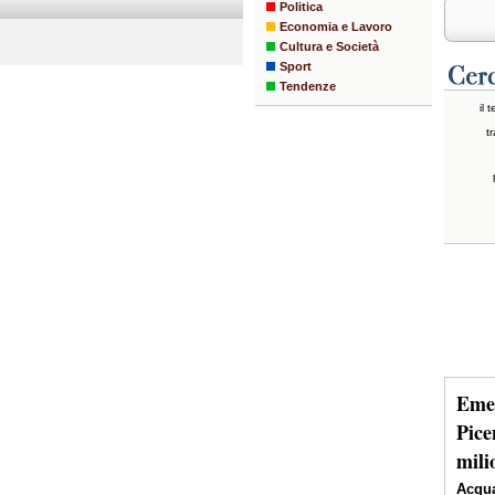
Politica
Economia e Lavoro
Cultura e Società
Sport
Tendenze
il 
tr
Emer
Pice
mili
Acqua