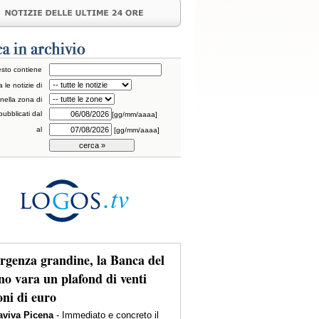
testo contiene
a le notizie di
nella zona di
pubblicati dal
[gg/mm/aaaa]
al
[gg/mm/aaaa]
genza grandine, la Banca del
no vara un plafond di venti
oni di euro
viva Picena
- Immediato e concreto il