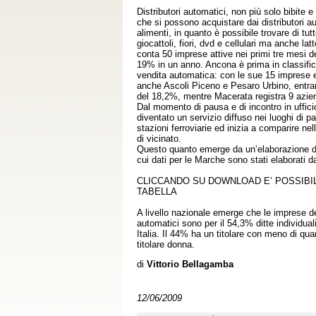
Distributori automatici, non più solo bibite e 
che si possono acquistare dai distributori 
alimenti, in quanto è possibile trovare di tutto
giocattoli, fiori, dvd e cellulari ma anche lat
conta 50 imprese attive nei primi tre mesi d
19% in un anno. Ancona è prima in classific
vendita automatica: con le sue 15 imprese
anche Ascoli Piceno e Pesaro Urbino, entr
del 18,2%, mentre Macerata registra 9 azie
Dal momento di pausa e di incontro in ufficio
diventato un servizio diffuso nei luoghi di 
stazioni ferroviarie ed inizia a comparire nel
di vicinato.
Questo quanto emerge da un’elaborazione d
cui dati per le Marche sono stati elaborati da
CLICCANDO SU DOWNLOAD E’ POSSIBIL
TABELLA
A livello nazionale emerge che le imprese del
automatici sono per il 54,3% ditte individuali 
Italia. Il 44% ha un titolare con meno di qu
titolare donna.
di
Vittorio Bellagamba
12/06/2009