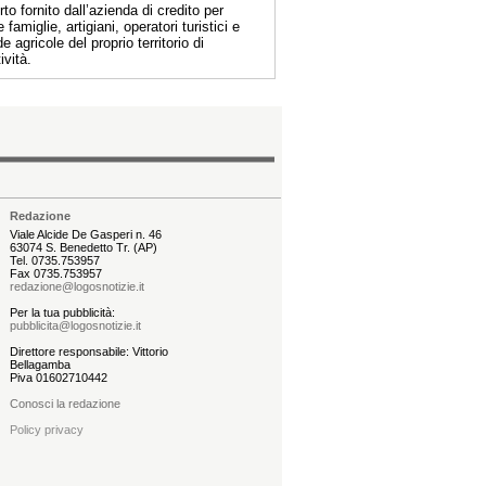
to fornito dall’azienda di credito per
e famiglie, artigiani, operatori turistici e
e agricole del proprio territorio di
ività.
Redazione
Viale Alcide De Gasperi n. 46
63074 S. Benedetto Tr. (AP)
Tel. 0735.753957
Fax 0735.753957
redazione@logosnotizie.it
Per la tua pubblicità:
pubblicita@logosnotizie.it
Direttore responsabile: Vittorio
Bellagamba
Piva 01602710442
Conosci la redazione
Policy privacy