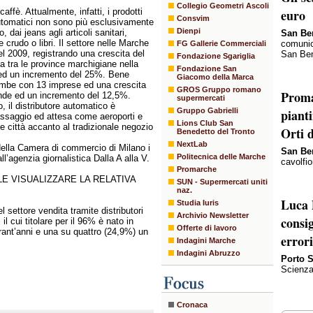
Collegio Geometri Ascoli
caffè. Attualmente, infatti, i prodotti
euro
Consvim
automatici non sono più esclusivamente
Dienpi
, dai jeans agli articoli sanitari,
San Be
te crudo o libri. Il settore nelle Marche
comunica
FG Gallerie Commerciali
el 2009, registrando una crescita del
San Ben
Fondazione Sgariglia
a tra le province marchigiane nella
Fondazione San
 ed un incremento del 25%. Bene
Giacomo della Marca
ambe con 13 imprese ed una crescita
GROS Gruppo romano
Proma
nde ed un incremento del 12,5%.
supermercati
, il distributore automatico è
Gruppo Gabrielli
pianti
passaggio ed attesa come aeroporti e
Lions Club San
le città accanto al tradizionale negozio
Orti 
Benedetto del Tronto
NextLab
ella Camera di commercio di Milano i
San Be
Politecnica delle Marche
ll’agenzia giornalistica Dalla A alla V.
cavolfio
Promarche
E VISUALIZZARE LA RELATIVA
SUN - Supermercati uniti
naz.
Luca 
Studia Iuris
 settore vendita tramite distributori
Archivio Newsletter
consi
il cui titolare per il 96% è nato in
Offerte di lavoro
arant’anni e una su quattro (24,9%) un
error
Indagini Marche
Indagini Abruzzo
Porto 
Scienza
Cronaca