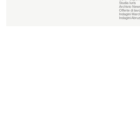
Studia Iuris
Archivio News
Offerte di lav
Indagini Marc
Indagini Abru