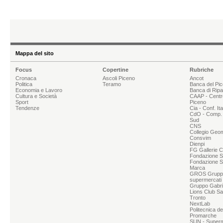
Mappa del sito
Focus
Copertine
Rubriche
Cronaca
Ascoli Piceno
Ancot
Politica
Teramo
Banca del Pi
Economia e Lavoro
Banca di Rip
Cultura e Società
CAAP - Centr
Sport
Piceno
Tendenze
Cia - Conf. It
CdO - Comp. 
Sud
CNS
Collegio Geom
Consvim
Dienpi
FG Gallerie 
Fondazione Sg
Fondazione S
Marca
GROS Grupp
supermercati
Gruppo Gabrie
Lions Club Sa
Tronto
NextLab
Politecnica d
Promarche
SUN - Superme