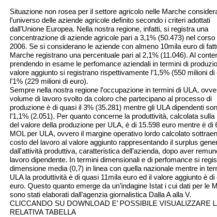
Situazione non rosea per il settore agricolo nelle Marche conside
l’universo delle aziende agricole definito secondo i criteri adottati
dall’Unione Europea. Nella nostra regione, infatti, si registra una
concentrazione di aziende agricole pari a 3,1% (50.473) nel corso 
2006. Se si considerano le aziende con almeno 10mila euro di fatt
Marche registrano una percentuale pari al 2,1% (11.046). Al cont
prendendo in esame le perfomance aziendali in termini di produzi
valore aggiunto si registrano rispettivamente l’1,5% (550 milioni di
l’1% (229 milioni di euro).
Sempre nella nostra regione l’occupazione in termini di ULA, ovver
volume di lavoro svolto da coloro che partecipano al processo di
produzione è di quasi il 3% (35.281) mentre gli ULA dipendenti so
l’1,1% (2.051). Per quanto concerne la produttività, calcolata sulla
del valore della produzione per ULA, è di 15.598 euro mentre è di 6
MOL per ULA, ovvero il margine operativo lordo calcolato sottraen
costo del lavoro al valore aggiunto rappresentando il surplus gene
dall'attività produttiva, caratteristica dell’azienda, dopo aver remune
lavoro dipendente. In termini dimensionali e di perfomance si regi
dimensione media (0,7) in linea con quella nazionale mentre in term
ULA la produttività è di quasi 11mila euro ed il valore aggiunto è di
euro. Questo quanto emerge da un’indagine Istat i cui dati per le
sono stati elaborati dall’agenzia giornalistica Dalla A alla V.
CLICCANDO SU DOWNLOAD E’ POSSIBILE VISUALIZZARE L
RELATIVA TABELLA