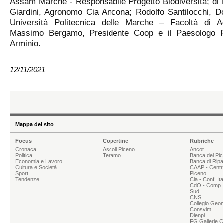
Assam Marche - Responsabile Progetto Biodiversità; di D
Giardini, Agronomo Cia Ancona; Rodolfo Santilocchi, D
Università Politecnica delle Marche – Facoltà di Ag
Massimo Bergamo, Presidente Coop e il Paesologo 
Arminio.
12/11/2021
Mappa del sito
Focus
Copertine
Rubriche
Cronaca
Ascoli Piceno
Ancot
Politica
Teramo
Banca del Pi
Economia e Lavoro
Banca di Rip
Cultura e Società
CAAP - Centr
Sport
Piceno
Tendenze
Cia - Conf. It
CdO - Comp. 
Sud
CNS
Collegio Geom
Consvim
Dienpi
FG Gallerie 