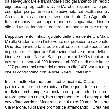
da salvaguardare e tramandare solo garantendo un reddi
dignitoso agli agricoltori. Dalle Marche, regione tra le più
esemplari per patrimonio di biodiversità, ed esattamente 
Arcevia, in occasione dell’evento dedicato, Cia-Agricoltor
Italiani rinnova il suo appello per la salvaguardia, chiede
alle istituzioni interventi concreti, ma anche nuove sinerg
L’appuntamento, infatti, guidato dalla presidente Cia Mar
Mirella Gattari e con l’intervento del presidente nazionale
Dino Scanavino e tanti autorevoli ospiti, è stato occasion
importante per riportare l’attenzione sul vero peso della
biodiversità del Paese. Basti pensare ai 1800 vitigni auto
nostrani, rispetto ai 200 francesi, ai 997 tipi di mele itali
1227 presenti nel resto del mondo o alle 1400 varietà di 
che si confrontano con le sole 6 degli Stati Uniti.
Inoltre, n
elle Marche, come sottolineato da Cia, è
particolarmente forte e radicato l’impegno a tutela delle
tradizioni, nei campi e a tavola, con gli agricoltori custodi
tesoro genetico unico, ben rappresentato, ad esempio dal
cavolfiore verde di Macerata, di cui oltre 20 anni fa, la s
Cia Marche, fu grande promotrice affiancando il Crea nel