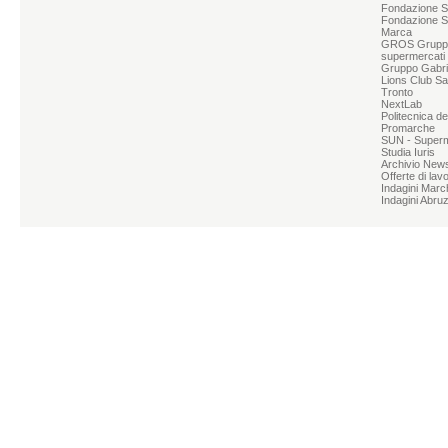
Fondazione Sg
Fondazione S
Marca
GROS Grupp
supermercati
Gruppo Gabrie
Lions Club Sa
Tronto
NextLab
Politecnica d
Promarche
SUN - Superme
Studia Iuris
Archivio News
Offerte di lav
Indagini Marc
Indagini Abru