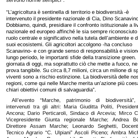
servono norme semplici”.
“
L’agricoltura è sentinella di territorio e biodiversità -è
intervenuto il presidente nazionale di Cia, Dino Scanavino
Dobbiamo, quindi, presidiare il confronto istituzionale a li
nazionale ed europeo affinché le sia sempre riconosciuto
ruolo centrale e significativo nella tutela dell’ambiente e d
suoi ecosistemi. Gli agricoltori accolgono -ha concluso
Scanavino- e con grande senso di responsabilità e vision
lungo periodo, le importanti sfide della transizione green.
giornata di oggi, ma soprattutto ciò che mette a fuoco, ne
prova tangibile. Su circa 8,7 milioni, circa un milione di s
viventi sono a rischio estinzione. La biodiversità delle no
regioni, come qui nelle Marche merita un’azione più coes
chiari obiettivi comuni di salvaguardia”.
All’evento “Marche, patrimonio di biodiversità”
intervenuti tra gli altri: Maria Giuditta Politi, Preside
Ancona; Dario Perticaroli, Sindaco di Arcevia; Mirco Ca
Vicepresidente Giunta regionale Marche; Andrea Bo
Direttore Assam Marche; Leonardo Seghetti, Docent
Tecnico Agrario “C. Ulpiani” Ascoli Piceno; Ambra Miche