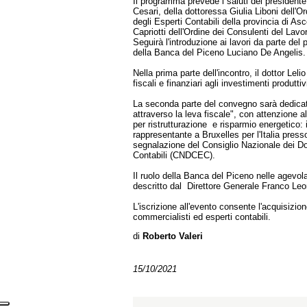
Il programma prevede i saluti del president
Cesari, della dottoressa Giulia Liboni dell'O
degli Esperti Contabili della provincia di As
Capriotti dell'Ordine dei Consulenti del Lavo
Seguirà l'introduzione ai lavori da parte del
della Banca del Piceno Luciano De Angelis.
Nella prima parte dell'incontro, il dottor Leli
fiscali e finanziari agli investimenti produttiv
La seconda parte del convegno sarà dedicata
attraverso la leva fiscale", con attenzione 
per ristrutturazione e risparmio energetico: 
rappresentante a Bruxelles per l'Italia pre
segnalazione del Consiglio Nazionale dei Do
Contabili (CNDCEC).
Il ruolo della Banca del Piceno nelle agevol
descritto dal Direttore Generale Franco Le
L'iscrizione all'evento consente l'acquisizione
commercialisti ed esperti contabili.
di
Roberto Valeri
15/10/2021