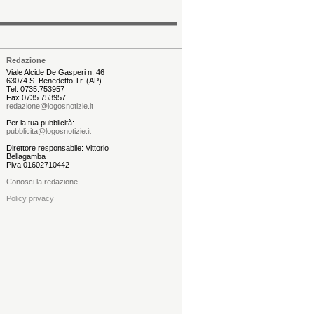
Redazione
Viale Alcide De Gasperi n. 46
63074 S. Benedetto Tr. (AP)
Tel. 0735.753957
Fax 0735.753957
redazione@logosnotizie.it
Per la tua pubblicità:
pubblicita@logosnotizie.it
Direttore responsabile: Vittorio
Bellagamba
Piva 01602710442
Conosci la redazione
Policy privacy