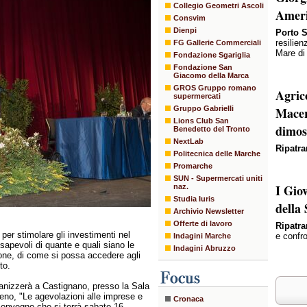
Collegio Geometri Ascoli
Amer
Consvim
Dienpi
Porto S
resilien
FG Gallerie Commerciali
Mare di
Fondazione Sgariglia
Fondazione San
Giacomo della Marca
GROS Gruppo romano
Agric
supermercati
Gruppo Gabrielli
Macer
Lions Club San
dimos
Benedetto del Tronto
NextLab
Ripatr
Politecnica delle Marche
Promarche
SUN - Supermercati uniti
I Gio
naz.
Studia Iuris
della
Archivio Newsletter
Offerte di lavoro
Ripatr
er stimolare gli investimenti nel
e confr
Indagini Marche
apevoli di quante e quali siano le
Indagini Abruzzo
zione, di come si possa accedere agli
to.
anizzerà a Castignano, presso la Sala
eno, "Le agevolazioni alle imprese e
Cronaca
 convegno che si terrà sabato 16