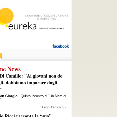
Di Camillo: "Ai giovani non do
gli, dobbiamo imparare dagli
i"
San Giorgio
- Quinto incontro di "Un Mare di
".
Leggi l'articolo »
io Ricci racconta la “sua”