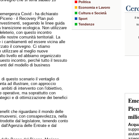
Politica
Economia e Lavoro
Cultura e Società
'emergenza Covid - ha dichiarato
il 
 Piceno - il Recovery Plan può
Sport
 investimenti, seguendo le linee guida
Tendenze
tr
a transizione ecologica. Non utilizzare
 deleterio, con questo incontro
le nostre comunità territoriali. La
e i cambiamenti ed essere vicina alle
zato il convegno. Ci stiamo
 utilizzare al meglio nuove
alto livello ed abbiamo organizzato
uesto incontro, perché tutto il tessuto
nti del modello di business
ti di questo scenario il ventaglio di
unta ad illustrare, con approccio
i ambiti di intervento con l'obiettivo,
i e operative, ma soprattutto con
tegici e di ottimizzazione dei benefici
Emer
Pice
benefit che riguardano il mondo delle
mili
no muoversi, con consapevolezza, nella
ntrodotte dal legislatore, tenendo conto
Acqua
 dall'Agenzia delle Entrate e dal
suppor
aiutar
aziend