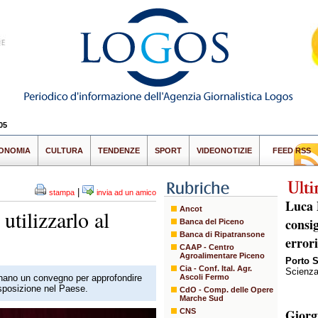
05
ONOMIA
CULTURA
TENDENZE
SPORT
VIDEONOTIZIE
FEED RSS
|
stampa
invia ad un amico
Luca 
Ancot
tilizzarlo al
consi
Banca del Piceno
Banca di Ripatransone
error
CAAP - Centro
Agroalimentare Piceno
Porto 
Cia - Conf. Ital. Agr.
Scienza
gnano un convegno per approfondire
Ascoli Fermo
disposizione nel Paese.
CdO - Comp. delle Opere
Marche Sud
Giorg
CNS