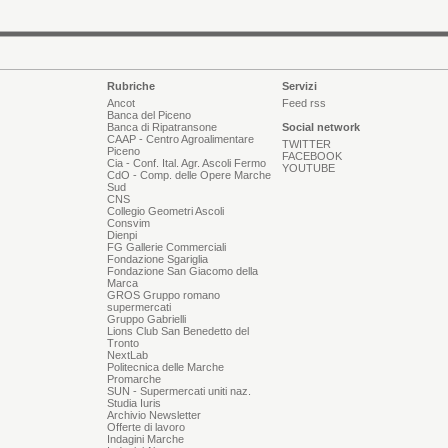
Rubriche
Servizi
Ancot
Feed rss
Banca del Piceno
Banca di Ripatransone
Social network
CAAP - Centro Agroalimentare
TWITTER
Piceno
FACEBOOK
Cia - Conf. Ital. Agr. Ascoli Fermo
YOUTUBE
CdO - Comp. delle Opere Marche
Sud
CNS
Collegio Geometri Ascoli
Consvim
Dienpi
FG Gallerie Commerciali
Fondazione Sgariglia
Fondazione San Giacomo della
Marca
GROS Gruppo romano
supermercati
Gruppo Gabrielli
Lions Club San Benedetto del
Tronto
NextLab
Politecnica delle Marche
Promarche
SUN - Supermercati uniti naz.
Studia Iuris
Archivio Newsletter
Offerte di lavoro
Indagini Marche