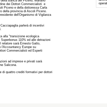
e della Banca del Piceno, Mariano
operat
rdine dei Dottori Commercialisti e
coli Piceno e della dottoressa Carla
ro della provincia di Ascoli Piceno.
 presidente dell'Organismo di Vigilanza
o Cacciapaglia parlerà di incentivi
i.
 alla "transizione ecologica
al Superbonus 110% ed alle detrazioni
il relatore sarà Ernesto Gatto,
sso l'Accountancy Europe su
ttori Commercialisti ed Esperti
azioni ad imprese e privati sarà
one Salicona.
 di quattro crediti formativi per dottori