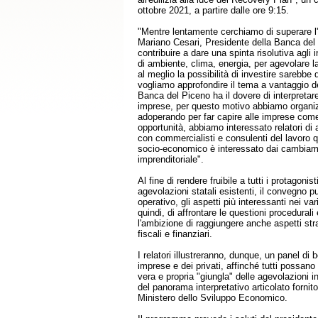
ottobre 2021, a partire dalle ore 9:15.
"Mentre lentamente cerchiamo di superare l
Mariano Cesari, Presidente della Banca del
contribuire a dare una spinta risolutiva agli
di ambiente, clima, energia, per agevolare l
al meglio la possibilità di investire sarebbe
vogliamo approfondire il tema a vantaggio del
Banca del Piceno ha il dovere di interpretar
imprese, per questo motivo abbiamo organiz
adoperando per far capire alle imprese come
opportunità, abbiamo interessato relatori di 
con commercialisti e consulenti del lavoro q
socio-economico è interessato dai cambiame
imprenditoriale".
Al fine di rendere fruibile a tutti i protagonis
agevolazioni statali esistenti, il convegno p
operativo, gli aspetti più interessanti nei var
quindi, di affrontare le questioni procedural
l'ambizione di raggiungere anche aspetti stra
fiscali e finanziari.
I relatori illustreranno, dunque, un panel di 
imprese e dei privati, affinché tutti possa
vera e propria "giungla" delle agevolazioni i
del panorama interpretativo articolato fornito
Ministero dello Sviluppo Economico.