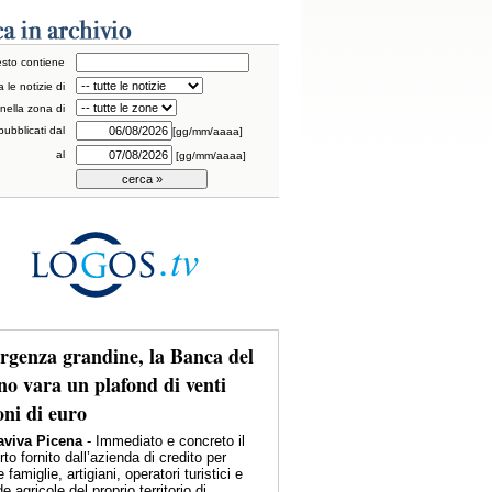
testo contiene
a le notizie di
nella zona di
pubblicati dal
[gg/mm/aaaa]
al
[gg/mm/aaaa]
genza grandine, la Banca del
no vara un plafond di venti
oni di euro
viva Picena
- Immediato e concreto il
to fornito dall’azienda di credito per
e famiglie, artigiani, operatori turistici e
e agricole del proprio territorio di