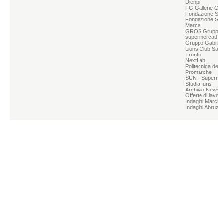
Dienpi
FG Gallerie 
Fondazione Sg
Fondazione S
Marca
GROS Grupp
supermercati
Gruppo Gabrie
Lions Club Sa
Tronto
NextLab
Politecnica d
Promarche
SUN - Superme
Studia Iuris
Archivio News
Offerte di lav
Indagini Marc
Indagini Abru