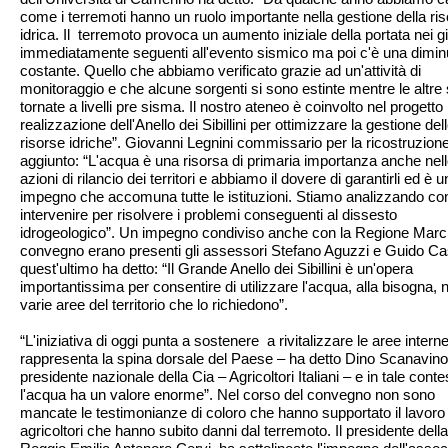
come i terremoti hanno un ruolo importante nella gestione della ri
idrica. Il terremoto provoca un aumento iniziale della portata nei gi
immediatamente seguenti all'evento sismico ma poi c'è una dimi
costante. Quello che abbiamo verificato grazie ad un'attività di
monitoraggio e che alcune sorgenti si sono estinte mentre le altre
tornate a livelli pre sisma. Il nostro ateneo è coinvolto nel progett
realizzazione dell'Anello dei Sibillini per ottimizzare la gestione del
risorse idriche”. Giovanni Legnini commissario per la ricostruzion
aggiunto: “L'acqua è una risorsa di primaria importanza anche nel
azioni di rilancio dei territori e abbiamo il dovere di garantirli ed è u
impegno che accomuna tutte le istituzioni. Stiamo analizzando c
intervenire per risolvere i problemi conseguenti al dissesto
idrogeologico”. Un impegno condiviso anche con la Regione Marc
convegno erano presenti gli assessori Stefano Aguzzi e Guido Cas
quest'ultimo ha detto: “Il Grande Anello dei Sibillini è un'opera
importantissima per consentire di utilizzare l'acqua, alla bisogna, n
varie aree del territorio che lo richiedono”.
“L'iniziativa di oggi punta a sostenere a rivitalizzare le aree intern
rappresenta la spina dorsale del Paese – ha detto Dino Scanavino
presidente nazionale della Cia – Agricoltori Italiani – e in tale conte
l'acqua ha un valore enorme”. Nel corso del convegno non sono
mancate le testimonianze di coloro che hanno supportato il lavoro 
agricoltori che hanno subito danni dal terremoto. Il presidente della