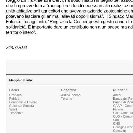
Reggio Emilia Antenore Cervi, ha sottolineato l'impegno dell'asso
che ha provveduto a “raccogliere i fondi necessari alla realizzazio
unità abitative agli agricoltori che avevano aziende zootecniche c
potevano lasciare gli animali allevati dopo il sisma”. Il Sindaco Ma
Falcucci ha aggiunto: “Ringrazio la Cia per questo gesto concreto 
solidarietà. È importante dare un contributo non a un paese ma ad
territorio intero”.
24/07/2021
Mappa del sito
Focus
Copertine
Rubriche
Cronaca
Ascoli Piceno
Ancot
Politica
Teramo
Banca del Pi
Economia e Lavoro
Banca di Rip
Cultura e Società
CAAP - Centr
Sport
Piceno
Tendenze
Cia - Conf. It
CdO - Comp. 
Sud
CNS
Collegio Geom
Consvim