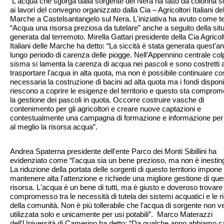
L'acqua che sgorga dalla sorgente del Nera ha fatto da colonna 
ai lavori del convegno organizzato dalla Cia – Agricoltori Italiani del
Marche a Castelsantangelo sul Nera. L'iniziativa ha avuto come 
“Acqua una risorsa preziosa da tutelare” anche a seguito della sit
generata dal terremoto. Mirella Gattari presidente della Cia Agricolt
Italiani delle Marche ha detto: “La siccità è stata generata quest'a
lungo periodo di carenza delle piogge. Nell'Appennino centrale colp
sisma si lamenta la carenza di acqua nei pascoli e sono costretti 
trasportare l'acqua in alta quota, ma non è possibile continuare co
necessaria la costruzione di bacini ad alta quota ma i fondi disponi
riescono a coprire le esigenze del territorio e questo sta compro
la gestione dei pascoli in quota. Occorre costruire vasche di
contenimento per gli agricoltori e creare nuove captazioni e
contestualmente una campagna di formazione e informazione per 
al meglio la risorsa acqua”.
Andrea Spaterna presidente dell'ente Parco dei Monti Sibillini ha
evidenziato come “l'acqua sia un bene prezioso, ma non è inesting
La riduzione della portata delle sorgenti di questo territorio impone 
mantenere alta l'attenzione e richiede una migliore gestione di que
risorsa. L'acqua è un bene di tutti, ma è giusto e doveroso trovare
compromesso tra le necessità di tutela dei sistemi acquatici e le r
della comunità. Non è più tollerabile che l'acqua di sorgente non 
utilizzata solo e unicamente per usi potabili”. Marco Materazzi
dell'Università di Camerino ha detto: “Da qualche anno abbiamo c