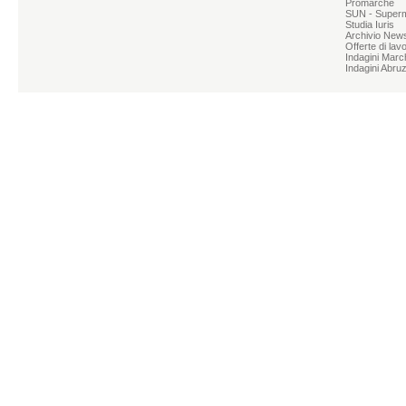
Promarche
SUN - Superme
Studia Iuris
Archivio News
Offerte di lav
Indagini Marc
Indagini Abru