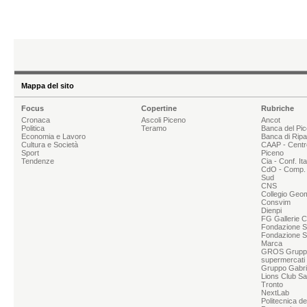
Mappa del sito
Focus
Copertine
Rubriche
Cronaca
Ascoli Piceno
Ancot
Politica
Teramo
Banca del Pi
Economia e Lavoro
Banca di Rip
Cultura e Società
CAAP - Centr
Sport
Piceno
Tendenze
Cia - Conf. It
CdO - Comp. 
Sud
CNS
Collegio Geom
Consvim
Dienpi
FG Gallerie 
Fondazione Sg
Fondazione S
Marca
GROS Grupp
supermercati
Gruppo Gabrie
Lions Club Sa
Tronto
NextLab
Politecnica d