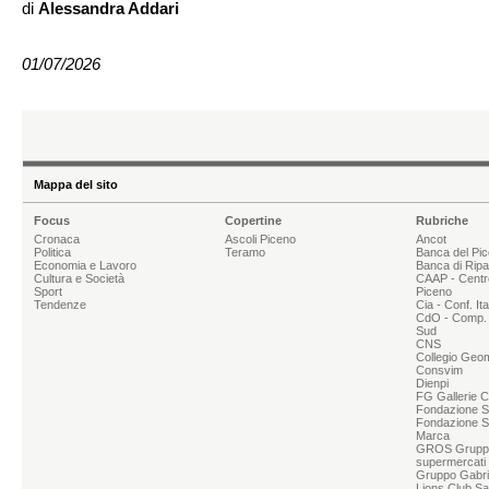
di
Alessandra Addari
01/07/2026
Mappa del sito
Focus
Copertine
Rubriche
Cronaca
Ascoli Piceno
Ancot
Politica
Teramo
Banca del Pi
Economia e Lavoro
Banca di Rip
Cultura e Società
CAAP - Centr
Sport
Piceno
Tendenze
Cia - Conf. It
CdO - Comp. 
Sud
CNS
Collegio Geom
Consvim
Dienpi
FG Gallerie 
Fondazione Sg
Fondazione S
Marca
GROS Grupp
supermercati
Gruppo Gabrie
Lions Club Sa