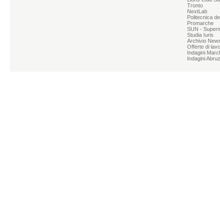
Tronto
NextLab
Politecnica d
Promarche
SUN - Superme
Studia Iuris
Archivio News
Offerte di lav
Indagini Marc
Indagini Abru