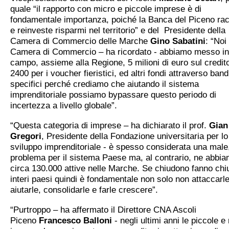
quale “il rapporto con micro e piccole imprese è di
fondamentale importanza, poiché la Banca del Piceno rac
e reinveste risparmi nel territorio” e del Presidente della
Camera di Commercio delle Marche
Gino Sabatini
: “No
Camera di Commercio – ha ricordato - abbiamo messo in
campo, assieme alla Regione, 5 milioni di euro sul credit
2400 per i voucher fieristici, ed altri fondi attraverso band
specifici perché crediamo che aiutando il sistema
imprenditoriale possiamo bypassare questo periodo di
incertezza a livello globale”.
“Questa categoria di imprese – ha dichiarato il prof.
Gian
Gregori
, Presidente della Fondazione universitaria per lo
sviluppo imprenditoriale - è spesso considerata una male
problema per il sistema Paese ma, al contrario, ne abbi
circa 130.000 attive nelle Marche. Se chiudono fanno chi
interi paesi quindi è fondamentale non solo non attaccarl
aiutarle, consolidarle e farle crescere”.
“Purtroppo – ha affermato il Direttore CNA Ascoli
Piceno
Francesco Balloni
- negli ultimi anni le piccole e