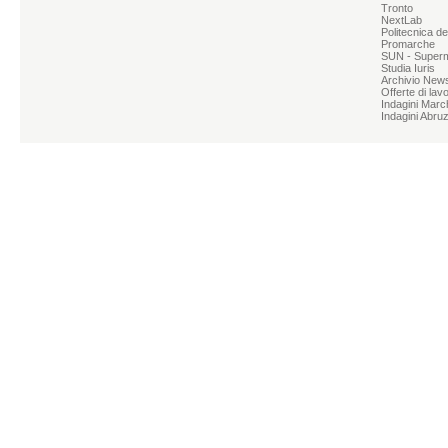
Tronto
NextLab
Politecnica d
Promarche
SUN - Superme
Studia Iuris
Archivio News
Offerte di lav
Indagini Marc
Indagini Abru