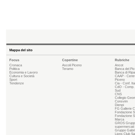
Mappa del sito
Focus
Copertine
Rubriche
Cronaca
Ascoli Piceno
Ancot
Politica
Teramo
Banca del Pi
Economia e Lavoro
Banca di Rip
Cultura e Società
CAAP - Centr
Sport
Piceno
Tendenze
Cia - Conf. It
CdO - Comp. 
Sud
CNS
Collegio Geom
Consvim
Dienpi
FG Gallerie 
Fondazione Sg
Fondazione S
Marca
GROS Grupp
supermercati
Gruppo Gabrie
Lions Club Sa