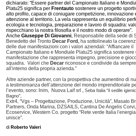
dichiarato: “Essere partner del Campionato Italiano e Mondi
Platu25 significa per
Frentauto
sostenere un progetto sporti
alto profilo, capace di coniugare competizione, innovazione 
attenzione al territorio. La vela rappresenta un equilibrio perfe
ecologia e tecnologia, preparazione e lavoro di squadra: val
rispecchiano la nostra filosofia e il nostro modo di operare”.
Anche
Giuseppe Di Giovanni
,
Responsabile della sede di 
Benedetto del Tronto
Decar Ford,
ha sottolineato la coeren
delle due manifestazioni con i valori aziendali: “Affiancare il
Campionato Italiano e Mondiale Platu25 significa sostenere
manifestazione che rappresenta impegno, precisione e gioco
squadra.
Valori che
Decar
riconosce e condivide da sempre
all'interno della propria azienda.”
Altre aziende partner, con la prospettiva che aumentino di 
a testimonianza dell’attenzione del mondo imprenditoriale p
l’evento, sono: Inim,
Nuova Laif srl
,
Seba Italia “il sedile igieni
Bagno”,
Extr4, “Vgs – Progettazione, Produzione, Unicità”, Masato B
Partners, Onda Marina, DZSAILS, Cantina De Angelis Corvi,
Ecoservice, Western Co. progetto “Rete verde Italia l'energi
unisce”.
di
Roberto Valeri