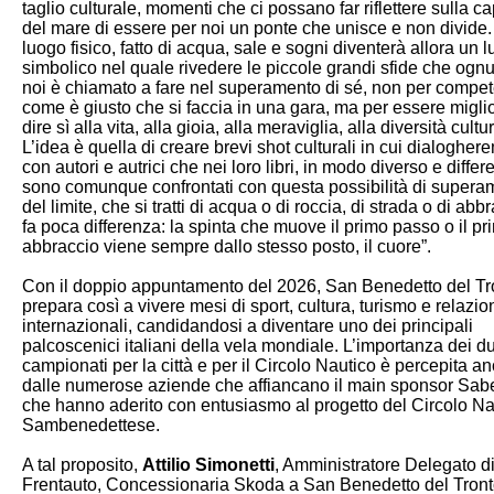
taglio culturale, momenti che ci possano far riflettere sulla c
del mare di essere per noi un ponte che unisce e non divide
luogo fisico, fatto di acqua, sale e sogni diventerà allora un 
simbolico nel quale rivedere le piccole grandi sfide che ogn
noi è chiamato a fare nel superamento di sé, non per compe
come è giusto che si faccia in una gara, ma per essere miglio
dire sì alla vita, alla gioia, alla meraviglia, alla diversità cultu
L’idea è quella di creare brevi shot culturali in cui dialogher
con autori e autrici che nei loro libri, in modo diverso e differe
sono comunque confrontati con questa possibilità di supera
del limite, che si tratti di acqua o di roccia, di strada o di abbr
fa poca differenza: la spinta che muove il primo passo o il pr
abbraccio viene sempre dallo stesso posto, il cuore”.
Con il doppio appuntamento del 2026, San Benedetto del Tro
prepara così a vivere mesi di sport, cultura, turismo e relazio
internazionali, candidandosi a diventare uno dei principali
palcoscenici italiani della vela mondiale. L’importanza dei d
campionati per la città e per il Circolo Nautico è percepita a
dalle numerose aziende che affiancano il main sponsor Sabe
che hanno aderito con entusiasmo al progetto del Circolo Na
Sambenedettese.
A tal proposito,
Attilio Simonetti
, Amministratore Delegato d
Frentauto, Concessionaria Skoda a San Benedetto del Tront