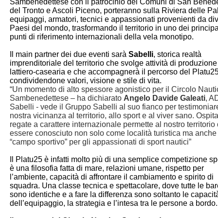
Sambenedettese con il patrocinio dei Comuni di San Benede
del Tronto e Ascoli Piceno, porteranno sulla Riviera delle P
equipaggi, armatori, tecnici e appassionati provenienti da div
Paesi del mondo, trasformando il territorio in uno dei principa
punti di riferimento internazionali della vela monotipo.
Il main partner dei due eventi sarà
Sabelli
, storica realtà
imprenditoriale del territorio che svolge attività di produzione
lattiero-casearia e che accompagnerà il percorso del Platu2
condividendone valori, visione e stile di vita.
“Un momento di alto spessore agonistico per il Circolo Nauti
Sambenedettese – ha dichiarato
Angelo Davide Galeati
, A
Sabelli - vede il Gruppo Sabelli al suo fianco per testimoniar
nostra vicinanza al territorio, allo sport e al viver sano. Ospit
regate a carattere internazionale permette al nostro territorio 
essere conosciuto non solo come località turistica ma anch
“campo sportivo” per gli appassionati di sport nautici”
Il Platu25 è infatti molto più di una semplice competizione sp
è una filosofia fatta di mare, relazioni umane, rispetto per
l’ambiente, capacità di affrontare il cambiamento e spirito di
squadra. Una classe tecnica e spettacolare, dove tutte le ba
sono identiche e a fare la differenza sono soltanto le capacit
dell’equipaggio, la strategia e l’intesa tra le persone a bordo.