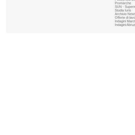
Promarche
SUN - Superme
Studia Iuris
Archivio News
Offerte di lav
Indagini Marc
Indagini Abru