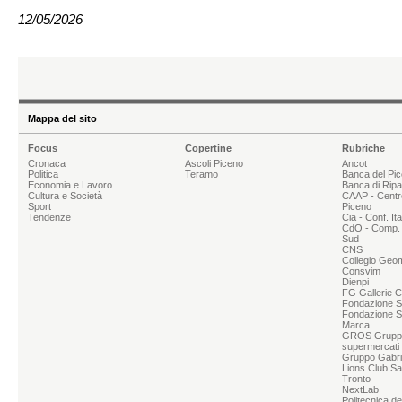
12/05/2026
Mappa del sito
Focus
Copertine
Rubriche
Cronaca
Ascoli Piceno
Ancot
Politica
Teramo
Banca del Pi
Economia e Lavoro
Banca di Rip
Cultura e Società
CAAP - Centr
Sport
Piceno
Tendenze
Cia - Conf. It
CdO - Comp. 
Sud
CNS
Collegio Geom
Consvim
Dienpi
FG Gallerie 
Fondazione Sg
Fondazione S
Marca
GROS Grupp
supermercati
Gruppo Gabrie
Lions Club Sa
Tronto
NextLab
Politecnica d