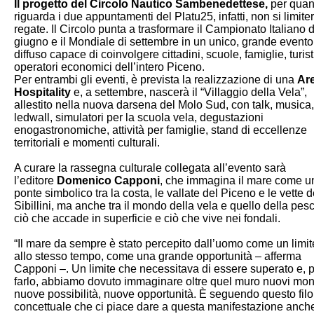
Il progetto del Circolo Nautico Sambenedettese,
per quan
riguarda i due appuntamenti del Platu25, infatti, non si limiter
regate. Il Circolo punta a trasformare il Campionato Italiano d
giugno e il Mondiale di settembre in un unico, grande evento
diffuso capace di coinvolgere cittadini, scuole, famiglie, turist
operatori economici dell’intero Piceno.
Per entrambi gli eventi, è prevista la realizzazione di una
Ar
Hospitality
e, a settembre, nascerà il “Villaggio della Vela”,
allestito nella nuova darsena del Molo Sud, con talk, musica,
ledwall, simulatori per la scuola vela, degustazioni
enogastronomiche, attività per famiglie, stand di eccellenze
territoriali e momenti culturali.
A curare la rassegna culturale collegata all’evento sarà
l’editore
Domenico Capponi
, che immagina il mare come u
ponte simbolico tra la costa, le vallate del Piceno e le vette d
Sibillini, ma anche tra il mondo della vela e quello della pesc
ciò che accade in superficie e ciò che vive nei fondali.
“Il mare da sempre è stato percepito dall’uomo come un limi
allo stesso tempo, come una grande opportunità – afferma
Capponi –. Un limite che necessitava di essere superato e, 
farlo, abbiamo dovuto immaginare oltre quel muro nuovi mon
nuove possibilità, nuove opportunità.
È seguendo questo filo
concettuale che ci piace dare a questa manifestazione anch