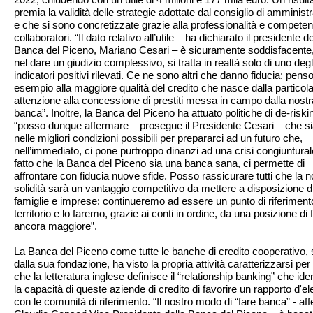
premia la validità delle strategie adottate dal consiglio di amminist
e che si sono concretizzate grazie alla professionalità e compete
collaboratori. “Il dato relativo all’utile – ha dichiarato il presidente de
Banca del Piceno, Mariano Cesari – è sicuramente soddisfacente
nel dare un giudizio complessivo, si tratta in realtà solo di uno degl
indicatori positivi rilevati. Ce ne sono altri che danno fiducia: pens
esempio alla maggiore qualità del credito che nasce dalla particol
attenzione alla concessione di prestiti messa in campo dalla nostr
banca”. Inoltre, la Banca del Piceno ha attuato politiche di de-riski
“posso dunque affermare – prosegue il Presidente Cesari – che 
nelle migliori condizioni possibili per prepararci ad un futuro che,
nell’immediato, ci pone purtroppo dinanzi ad una crisi congiunturale
fatto che la Banca del Piceno sia una banca sana, ci permette di
affrontare con fiducia nuove sfide. Posso rassicurare tutti che la n
solidità sarà un vantaggio competitivo da mettere a disposizione d
famiglie e imprese: continueremo ad essere un punto di riferimento
territorio e lo faremo, grazie ai conti in ordine, da una posizione di 
ancora maggiore”.
La Banca del Piceno come tutte le banche di credito cooperativo, 
dalla sua fondazione, ha visto la propria attività caratterizzarsi per
che la letteratura inglese definisce il “relationship banking” che iden
la capacità di queste aziende di credito di favorire un rapporto d'e
con le comunità di riferimento. “Il nostro modo di “fare banca” - af