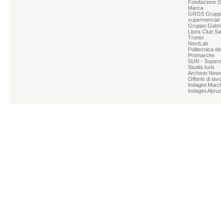
Fondazione S
Marca
GROS Grupp
supermercati
Gruppo Gabrie
Lions Club Sa
Tronto
NextLab
Politecnica d
Promarche
SUN - Superme
Studia Iuris
Archivio News
Offerte di lav
Indagini Marc
Indagini Abru