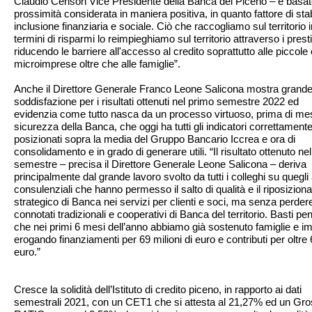
Claudio Censori Vice Presidente della Banca del Piceno – è basat
prossimità considerata in maniera positiva, in quanto fattore di stabi
inclusione finanziaria e sociale. Ciò che raccogliamo sul territorio i
termini di risparmi lo reimpieghiamo sul territorio attraverso i presti
riducendo le barriere all'accesso al credito soprattutto alle piccole 
microimprese oltre che alle famiglie”.
Anche il Direttore Generale Franco Leone Salicona mostra grand
soddisfazione per i risultati ottenuti nel primo semestre 2022 ed
evidenzia come tutto nasca da un processo virtuoso, prima di me
sicurezza della Banca, che oggi ha tutti gli indicatori correttament
posizionati sopra la media del Gruppo Bancario Iccrea e ora di
consolidamento e in grado di generare utili. “Il risultato ottenuto ne
semestre – precisa il Direttore Generale Leone Salicona – deriva
principalmente dal grande lavoro svolto da tutti i colleghi su quegli 
consulenziali che hanno permesso il salto di qualità e il riposizio
strategico di Banca nei servizi per clienti e soci, ma senza perder
connotati tradizionali e cooperativi di Banca del territorio. Basti pe
che nei primi 6 mesi dell’anno abbiamo già sostenuto famiglie e i
erogando finanziamenti per 69 milioni di euro e contributi per oltre
euro.”
Cresce la solidità dell’Istituto di credito piceno, in rapporto ai dati
semestrali 2021, con un CET1 che si attesta al 21,27% ed un Gr