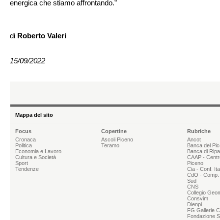
energica che stiamo affrontando.”
di
Roberto Valeri
15/09/2022
Mappa del sito
Focus
Copertine
Rubriche
Cronaca
Ascoli Piceno
Ancot
Politica
Teramo
Banca del Pi
Economia e Lavoro
Banca di Rip
Cultura e Società
CAAP - Centr
Sport
Piceno
Tendenze
Cia - Conf. It
CdO - Comp. 
Sud
CNS
Collegio Geom
Consvim
Dienpi
FG Gallerie 
Fondazione Sg