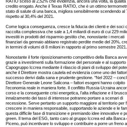
RATIO sceso al 2,52% che evidenzia, ancora una volta, la qualità 
credito erogato. Anche il Texas RATIO, che è un ottimo termometr
stato di salute di una banca, migliora sensibilmente scendendo al
rispetto al 30,4% del 2021.
Come logica conseguenza, cresce la fiducia dei clienti e dei soci
raccolta complessiva che sale a 1,4 miliardi di euro di cui 229 mili
investiti in prodotti del risparmio gestito che, nonostante i mercati
finanziari da gennaio abbiano registrato perdite medie del 20%, c
in termini di volumi di 8 milioni in rapporto al primo semestre 2021.
Nonostante il forte riposizionamento competitivo della Banca avv
grazie a investimenti sulla formazione del personale e al supporto 
Capogruppo Iccrea mediante il rilascio di piani di sviluppo del pote
anche il Direttore mostra cautela ed evidenzia come uno dei fattori
successo derivi dalla sana e prudente gestione. “Nel 2022 – concl
Direttore Generale Leone Salicona – fattori esogeni hanno colpito
l’economia reale in maniera forte. Il conflitto Russia-Ucraina ancor
corso e la conseguente crisi energetica, l’alta inflazione e il brusco
innalzamento dei tassi di interesse potranno portare a scenari di
recessione. Serve pertanto un supporto maggiore al territorio per f
crescere in maniera responsabile, supportando le aziende e le fami
questa difficile fase di transizione e premiando idee innovative e po
green. Il tema del ESG, tanto caro al gruppo Iccrea ed alla Banca 
Piceno, può incentivare lo sviluppo e contribuire a porre un freno al