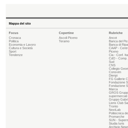
Mappa del sito
Focus
Copertine
Rubriche
Cronaca
Ascoli Piceno
Ancot
Politica
Teramo
Banca del Pi
Economia e Lavoro
Banca di Rip
Cultura e Società
CAAP - Centr
Sport
Piceno
Tendenze
Cia - Conf. It
CdO - Comp. 
Sud
CNS
Collegio Geom
Consvim
Dienpi
FG Gallerie 
Fondazione Sg
Fondazione S
Marca
GROS Grupp
supermercati
Gruppo Gabrie
Lions Club Sa
Tronto
NextLab
Politecnica d
Promarche
SUN - Superme
Studia Iuris
Archivio News