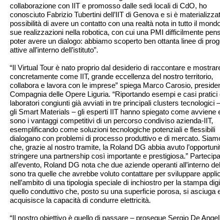
collaborazione con IIT e promosso dalle sedi locali di CdO, ho
conosciuto Fabrizio Tubertini dell’IIT di Genova e si è materializzat
possibilità di avere un contatto con una realtà nota in tutto il mondo
sue realizzazioni nella robotica, con cui una PMI difficilmente pens
poter avere un dialogo: abbiamo scoperto ben ottanta linee di prog
attive all’interno dell’istituto”.
“Il Virtual Tour è nato proprio dal desiderio di raccontare e mostrar
concretamente come IIT, grande eccellenza del nostro territorio,
collabora e lavora con le imprese” spiega Marco Carosio, preside
Compagnia delle Opere Liguria. “Riportando esempi e casi pratici 
laboratori congiunti già avviati in tre principali clusters tecnologici –
gli Smart Materials – gli esperti IIT hanno spiegato come avviene e
sono i vantaggi competitivi di un percorso condiviso azienda-IIT,
esemplificando come soluzioni tecnologiche potenziali e flessibili
dialogano con problemi di processo produttivo e di mercato. Siamo 
che, grazie al nostro tramite, la Roland DG abbia avuto l’opportunit
stringere una partnership così importante e prestigiosa.” Partecip
all’evento, Roland DG nota che due aziende operanti all’interno dell
sono tra quelle che avrebbe voluto contattare per sviluppare appli
nell’ambito di una tipologia speciale di inchiostro per la stampa digi
quello conduttivo che, posto su una superficie porosa, si asciuga 
acquisisce la capacità di condurre elettricità.
“Il nostro obiettivo è quello di passare – prosegue Sergio De Angel