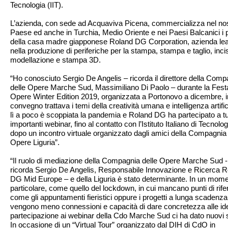
Tecnologia (IIT).
L’azienda, con sede ad Acquaviva Picena, commercializza nel no
Paese ed anche in Turchia, Medio Oriente e nei Paesi Balcanici i p
della casa madre giapponese Roland DG Corporation, azienda le
nella produzione di periferiche per la stampa, stampa e taglio, inci
modellazione e stampa 3D.
“Ho conosciuto Sergio De Angelis – ricorda il direttore della Comp
delle Opere Marche Sud, Massimiliano Di Paolo – durante la Festa
Opere Winter Edition 2019, organizzata a Portonovo a dicembre, in
convegno trattava i temi della creatività umana e intelligenza artific
lì a poco è scoppiata la pandemia e Roland DG ha partecipato a tutt
importanti webinar, fino al contatto con l’Istituto Italiano di Tecnolog
dopo un incontro virtuale organizzato dagli amici della Compagnia 
Opere Liguria”.
“Il ruolo di mediazione della Compagnia delle Opere Marche Sud -
ricorda Sergio De Angelis, Responsabile Innovazione e Ricerca 
DG Mid Europe – e della Liguria è stato determinante. In un mom
particolare, come quello del lockdown, in cui mancano punti di rif
come gli appuntamenti fieristici oppure i progetti a lunga scadenza
vengono meno connessioni e capacità di dare concretezza alle ide
partecipazione ai webinar della Cdo Marche Sud ci ha dato nuovi s
In occasione di un “Virtual Tour” organizzato dal DIH di CdO in