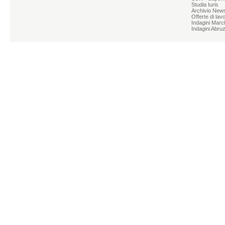
Studia Iuris
Archivio News
Offerte di lav
Indagini Marc
Indagini Abru