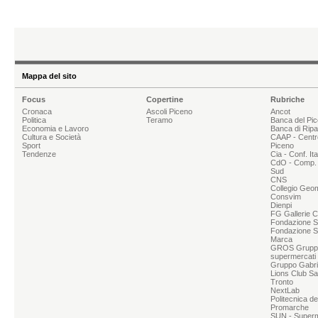
Mappa del sito
Focus
Copertine
Rubriche
Cronaca
Ascoli Piceno
Ancot
Politica
Teramo
Banca del Pi
Economia e Lavoro
Banca di Rip
Cultura e Società
CAAP - Centr
Sport
Piceno
Tendenze
Cia - Conf. It
CdO - Comp. 
Sud
CNS
Collegio Geom
Consvim
Dienpi
FG Gallerie 
Fondazione Sg
Fondazione S
Marca
GROS Grupp
supermercati
Gruppo Gabrie
Lions Club Sa
Tronto
NextLab
Politecnica d
Promarche
SUN - Superme