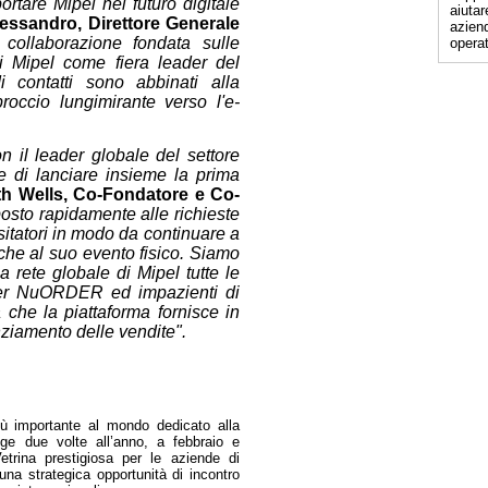
ortare Mipel nel futuro digitale
aiutar
essandro, Direttore Generale
aziend
collaborazione fondata sulle
operat
i Mipel come fiera leader del
 contatti sono abbinati alla
occio lungimirante verso l'e-
n il leader globale del settore
 e di lanciare insieme la prima
th Wells, Co-Fondatore e Co-
sto rapidamente alle richieste
sitatori in modo da continuare a
che al suo evento fisico. Siamo
la rete globale di Mipel tutte le
ader NuORDER ed impazienti di
 che la piattaforma fornisce in
enziamento delle vendite".
iù importante al mondo dedicato alla
lge due volte all’anno, a febbraio e
trina prestigiosa per le aziende di
una strategica opportunità di incontro