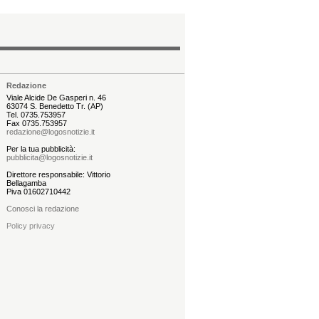
Redazione
Viale Alcide De Gasperi n. 46
63074 S. Benedetto Tr. (AP)
Tel. 0735.753957
Fax 0735.753957
redazione@logosnotizie.it
Per la tua pubblicità:
pubblicita@logosnotizie.it
Direttore responsabile: Vittorio
Bellagamba
Piva 01602710442
Conosci la redazione
Policy privacy