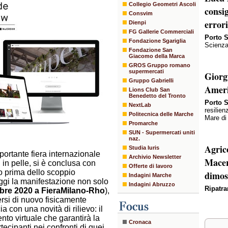
Collegio Geometri Ascoli
consi
Consvim
error
Dienpi
FG Gallerie Commerciali
Porto 
Fondazione Sgariglia
Scienza
Fondazione San
Giacomo della Marca
GROS Gruppo romano
supermercati
Giorg
Gruppo Gabrielli
Amer
Lions Club San
Benedetto del Tronto
Porto S
NextLab
resilien
Politecnica delle Marche
Mare di
Promarche
SUN - Supermercati uniti
naz.
Agric
Studia Iuris
mportante fiera internazionale
Archivio Newsletter
Macer
in pelle, si è conclusa con
Offerte di lavoro
oco prima dello scoppio
dimos
Indagini Marche
oggi la manifestazione non solo
Indagini Abruzzo
Ripatr
bre 2020 a FieraMilano-Rho
),
ersi di nuovo fisicamente
a con una novità di rilievo: il
nto virtuale che garantirà la
Cronaca
tecipanti nei confronti di quei