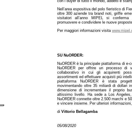
con i buyer di tutto il mondo, addetti e stam
Nell’area espositiva del polo fieristico di
oltre 300 aziende tra brand noti, griffe eme
visitatori all’anno MIPEL si conferma 
promuovere e condividere le nuove proposte 
Per maggiori informazioni visita
www.mipel
SU NuORDER:
NuORDER è la principale piattaforma di e-c
NuORDER per offrire un processo di v
collaborativo in cui gli acquirenti poss
assortimenti ed effettuare acquisti più intel
piattaforma NuORDER è stata progetta
movimentando oltre 35 miliardi di dollari 
dimensione di incrementare il proprio bu
altissimo livello. Ha sede a Los Angeles, 
NuORDER connette oltre 2.500 marchi e 500.
e vincere insieme. Per ulteriori informazioni
di
Vittorio Bellagamba
05/08/2020