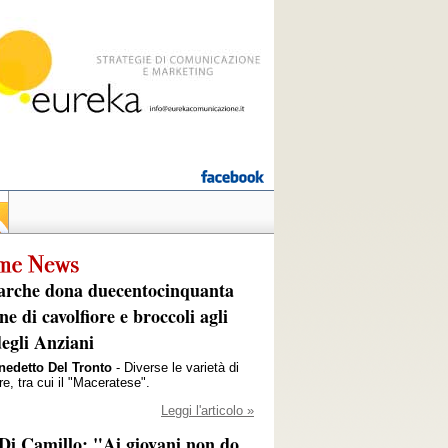
rche dona duecentocinquanta
ne di cavolfiore e broccoli agli
degli Anziani
nedetto Del Tronto
- Diverse le varietà di
re, tra cui il "Maceratese".
Leggi l'articolo »
Di Camillo: "Ai giovani non do