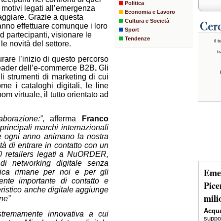
Politica
i motivi legati all’emergenza
Economia e Lavoro
aggiare. Grazie a questa
Cultura e Società
ranno effettuare comunque i loro
Sport
d partecipanti, visionare le
Tendenze
il 
e novità del settore.
tr
urare l’inizio di questo percorso
 leader dell’e-commerce B2B
.
Gli
li strumenti di marketing di cui
i cataloghi digitali, le line
m virtuale, il tutto orientato ad
borazione:”
, afferma
Franco
 principali marchi internazionali
he ogni anno animano la nostra
tà di entrare in contatto con un
00 retailers legati a NuORDER,
i networking digitale senza
Emer
sica rimane per noi e per gli
nte importante di contatto e
Pice
ieristico anche digitale aggiunge
mili
one”
Acqua
remamente innovativa a cui
suppor