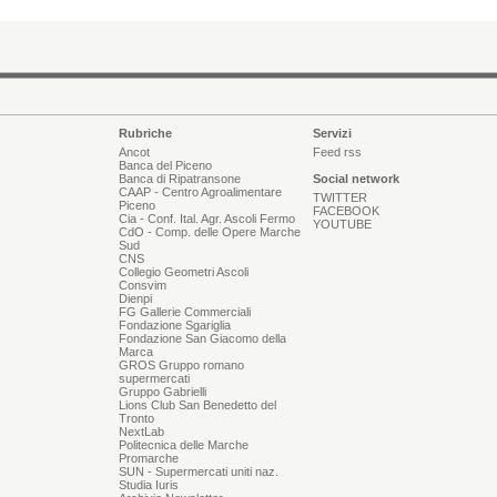
Rubriche
Servizi
Ancot
Feed rss
Banca del Piceno
Banca di Ripatransone
Social network
CAAP - Centro Agroalimentare
TWITTER
Piceno
FACEBOOK
Cia - Conf. Ital. Agr. Ascoli Fermo
YOUTUBE
CdO - Comp. delle Opere Marche
Sud
CNS
Collegio Geometri Ascoli
Consvim
Dienpi
FG Gallerie Commerciali
Fondazione Sgariglia
Fondazione San Giacomo della
Marca
GROS Gruppo romano
supermercati
Gruppo Gabrielli
Lions Club San Benedetto del
Tronto
NextLab
Politecnica delle Marche
Promarche
SUN - Supermercati uniti naz.
Studia Iuris