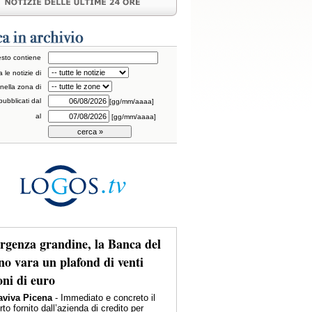
testo contiene
a le notizie di
nella zona di
pubblicati dal
[gg/mm/aaaa]
al
[gg/mm/aaaa]
genza grandine, la Banca del
no vara un plafond di venti
oni di euro
viva Picena
- Immediato e concreto il
to fornito dall’azienda di credito per