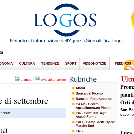
09
ONOMIA
CULTURA
TENDENZE
SPORT
VIDEONOTIZIE
FEED RSS
|
stampa
invia ad un amico
Proma
Ancot
pianti
Banca del Piceno
e di settembre
Banca di Ripatransone
Orti 
CAAP - Centro
Agroalimentare Piceno
San Be
deshow
Cia - Conf. Ital. Agr.
cavolfio
Ascoli Fermo
CdO - Comp. delle Opere
Marche Sud
Luca 
CNS