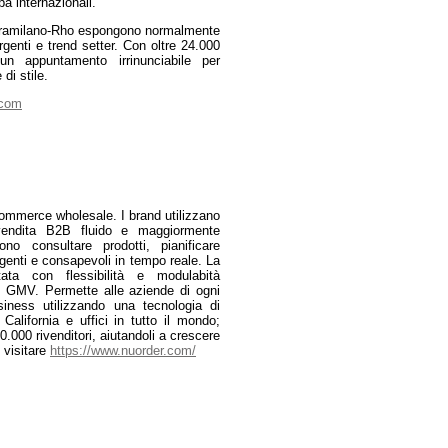
pa internazionali.
 Fieramilano-Rho espongono normalmente
rgenti e trend setter. Con oltre 24.000
un appuntamento irrinunciabile per
di stile.
.com
ommerce wholesale. I brand utilizzano
endita B2B fluido e maggiormente
ono consultare prodotti, pianificare
ligenti e consapevoli in tempo reale. La
ta con flessibilità e modulabità
in GMV. Permette alle aziende di ogni
siness utilizzando una tecnologia di
California e uffici in tutto il mondo;
000 rivenditori, aiutandoli a crescere
, visitare
https://www.nuorder.com/