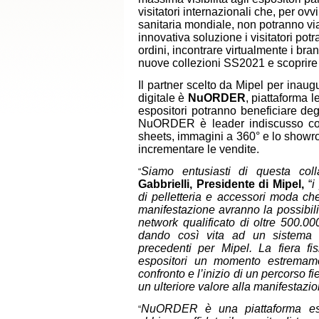
visitatori internazionali che, per ovv
sanitaria mondiale, non potranno vi
innovativa soluzione i visitatori pot
ordini, incontrare virtualmente i bran
nuove collezioni SS2021 e scoprire l
Il partner scelto da Mipel per inaug
digitale è
NuORDER
, piattaforma
espositori potranno beneficiare deg
NuORDER è leader indiscusso come 
sheets, immagini a 360° e lo showroo
incrementare le vendite.
Siamo entusiasti di questa colla
“
Gabbrielli, Presidente di Mipel,
“
i
di pelletteria e accessori moda c
manifestazione avranno la possibili
network qualificato di oltre 500.0
dando così vita ad un sistema d
precedenti per Mipel. La fiera fi
espositori un momento estremame
confronto e l’inizio di un percorso f
un ulteriore valore alla manifestazi
NuORDER è una piattaforma est
“