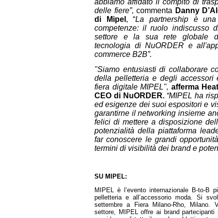
abbiamo affidato il compito di trasp
delle fiere”,
commenta
Danny D’Al
di Mipel
, “
La partnership è una 
competenze: il ruolo indiscusso d
settore e la sua rete globale di
tecnologia di NuORDER e all'appr
commerce B2B”.
"Siamo entusiasti di collaborare co
della pelletteria e degli accessori
fiera digitale MIPEL",
afferma Hea
CEO di NuORDER.
“MIPEL ha rispo
ed esigenze dei suoi espositori e vi
garantirne il networking insieme an
felici di mettere a disposizione del
potenzialità della piattaforma le
far conoscere le grandi opportunità
termini di visibilità dei brand e pot
SU MIPEL:
MIPEL è l’evento internazionale B-to-B p
pelletteria e all’accessorio moda. Si svo
settembre a Fiera Milano-Rho, Milano. Ve
settore, MIPEL offre ai brand partecipanti 